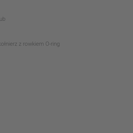
rub
kołnierz z rowkiem O-ring