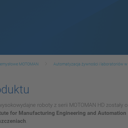
rzemysłowe MOTOMAN
Automatyzacja żywności i laboratoriów w
oduktu
ysokowydajne roboty z serii MOTOMAN HD zostały 
itute for Manufacturing Engineering and Automation
szczeniach
.