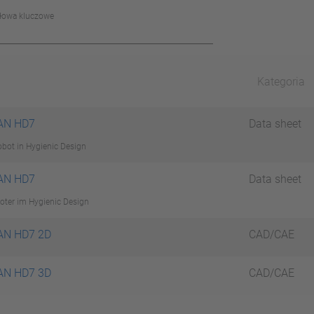
słowa kluczowe
Kategoria
N HD7
Data sheet
obot in Hygienic Design
N HD7
Data sheet
boter im Hygienic Design
N HD7 2D
CAD/CAE
N HD7 3D
CAD/CAE