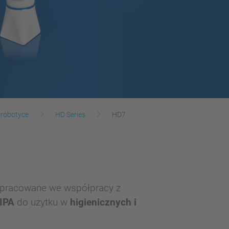
 robotyce
HD Series
HD7
opracowane we współpracy z
 IPA
do użytku w
higienicznych i