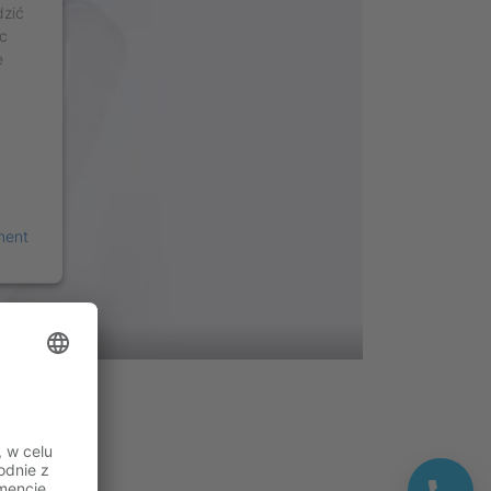
dzić
c
e
ment