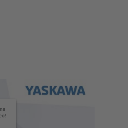
 na
eo!