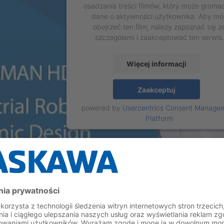
osadzania treści filmów, który może groma
dane o aktywności użytkownika. Aby mó
obejrzeć ten film, należy zapoznać się z
szczegółami i zaakceptować ten serwis.
Więcej informacji
Zaakceptuj
powered by
Usercentrics Consent Manage
Platform