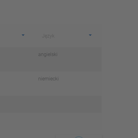
Język
angielski
niemiecki