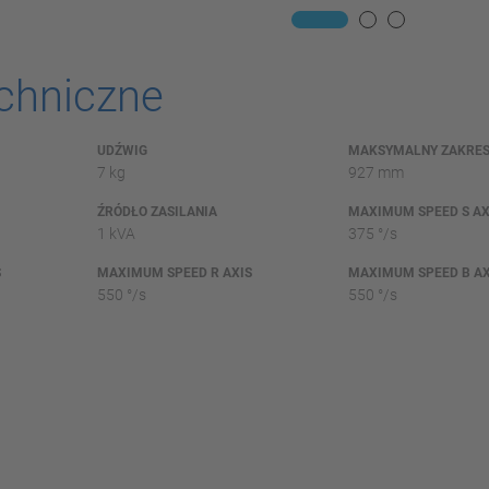
chniczne
UDŹWIG
MAKSYMALNY ZAKRES
7 kg
927 mm
ŹRÓDŁO ZASILANIA
MAXIMUM SPEED S AX
1 kVA
375 °/s
S
MAXIMUM SPEED R AXIS
MAXIMUM SPEED B AX
550 °/s
550 °/s