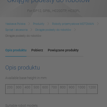
For GP12, GP8L, HC20DTP, HC30PL
Yaskawa Polska
Produkty
Roboty przemysłowe MOTOMAN
Sprzęt i akcesoria
Okrągłe podesty do robotów
Okrągłe podesty do robotów
Opis produktu
Pobierz
Powiązane produkty
Opis produktu
Available base height in mm:
200
300
400
500
600
700
800
900
1000
1200
Suitable robot models: