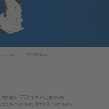
 robotyce
GP FGG Series
 zasięgu 1730 mm i wyjątkowej
i stopień ochrony IP65/67 (ochrona