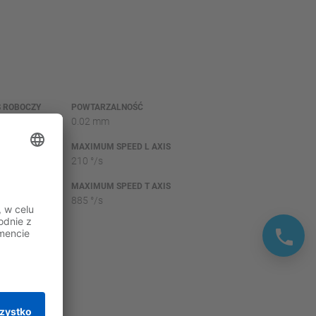
 ROBOCZY
POWTARZALNOŚĆ
0.02 mm
IS
MAXIMUM SPEED L AXIS
210 °/s
IS
MAXIMUM SPEED T AXIS
885 °/s