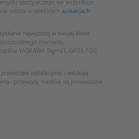
rzemysłu spożywczego we wszystkich
cie robota w niektórych
aplikacjach
yskanie najwyższej w swojej klasie
/dopuszczalnego momentu
onapędów YASKAWA Sigma7, GP25 FGG
zestrzeni instalacyjnej i redukują
sprawna - przewody mediów są prowadzone