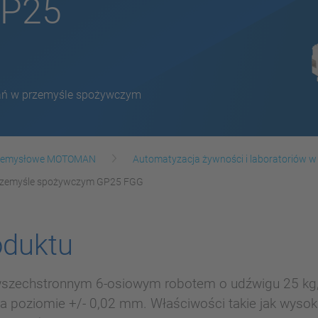
GP25
wań w przemyśle spożywczym
rzemysłowe MOTOMAN
Automatyzacja żywności i laboratoriów w
przemyśle spożywczym GP25 FGG
oduktu
szechstronnym 6-osiowym robotem o udźwigu 25 kg,
a poziomie +/- 0,02 mm. Właściwości takie jak wysok