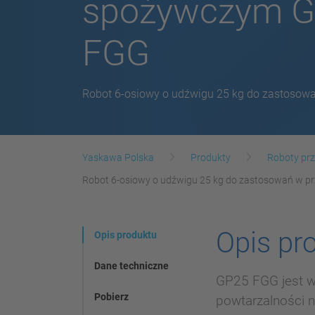
spożywczym 
FGG
Robot 6-osiowy o udźwigu 25 kg do zastoso
Yaskawa Polska
Produkty
Roboty p
Robot 6-osiowy o udźwigu 25 kg do zastosowań w 
Opis pr
Opis produktu
Dane techniczne
GP25 FGG jest w
Pobierz
powtarzalności n