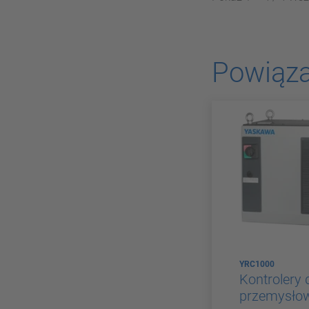
Powiąza
YRC1000
Kontrolery
przemysło