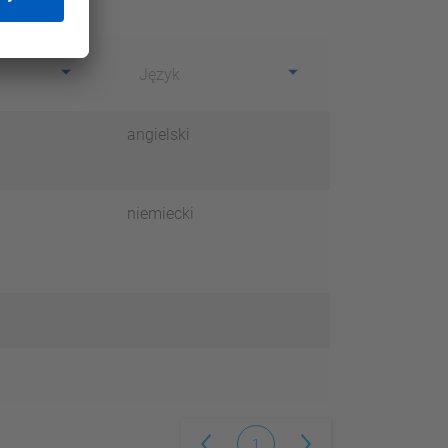
Język
angielski
niemiecki
1