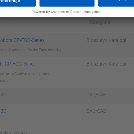
Kategoria
Robots GP-FGG-Series
Broszury i Katalogi
eral Application for the Food Industry
ts GP-FGG-Serie
Broszury i Katalogi
lgemeine Applikationen für den
ereich
 2D
CAD/CAE
 3D
CAD/CAE
ystkie wyniki