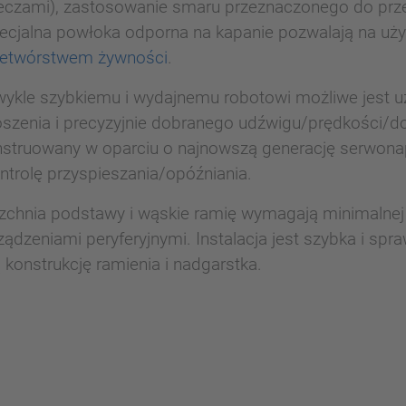
cieczami), zastosowanie smaru przeznaczonego do p
ecjalna powłoka odporna na kapanie pozwalają na uży
zetwórstwem żywności
.
wykle szybkiemu i wydajnemu robotowi możliwe jest uz
oszenia i precyzyjnie dobranego udźwigu/prędkości
onstruowany w oparciu o najnowszą generację serw
ontrolę przyspieszania/opóźniania.
zchnia podstawy i wąskie ramię wymagają minimalnej pr
urządzeniami peryferyjnymi. Instalacja jest szybka i 
 konstrukcję ramienia i nadgarstka.