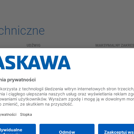
chniczne
UDŹWIG
MAKSYMALNY ZAKRES
25 kg
1730 mm
ŹRÓDŁO ZASILANIA
MAXIMUM SPEED S AX
2 kVA
210 °/s
S
MAXIMUM SPEED R AXIS
MAXIMUM SPEED B AX
420 °/s
420 °/s
słowa kluczowe