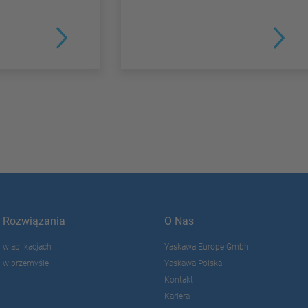
Rozwiązania
O Nas
w aplikacjach
Yaskawa Europe Gmbh
w przemyśle
Yaskawa Polska
Kontakt
Kariera