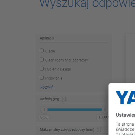
Wyszukaj odpowi
Aplikacja
Cięcie
Clean room and laboratory
Hygienic Design
Malowanie
Rozwiń
Udźwig (kg)
0.50
1000.00
Maksymalny zakres roboczy (mm)