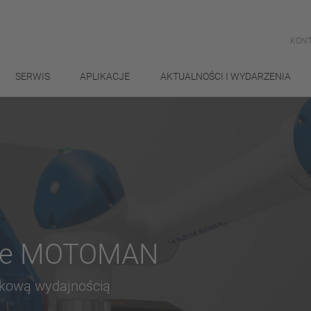
KONT
SERWIS
APLIKACJE
AKTUALNOŚCI I WYDARZENIA
owe MOTOMAN
tkową wydajnością