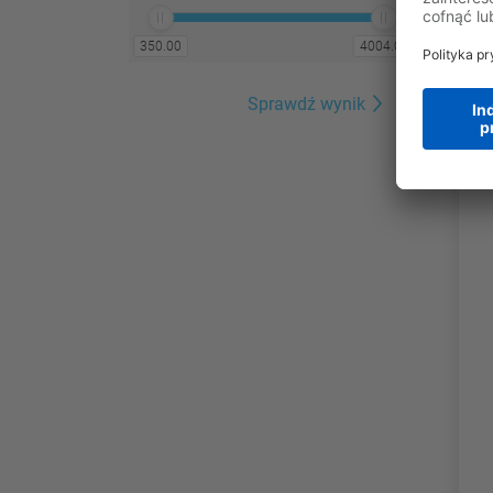
350.00
4004.00
Sprawdź wynik