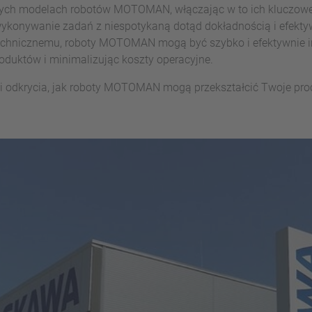
óżnych modelach robotów MOTOMAN, włączając w to ich kluczow
 wykonywanie zadań z niespotykaną dotąd dokładnością i efek
nicznemu, roboty MOTOMAN mogą być szybko i efektywnie inte
oduktów i minimalizując koszty operacyjne.
 i odkrycia, jak roboty MOTOMAN mogą przekształcić Twoje pr