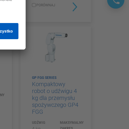
PORÓWNAJ
GP FGG SERIES
Kompaktowy
robot o udźwigu 4
NY
kg dla przemysłu
spożywczego GP4
FGG
UDŹWIG
MAKSYMALNY
4 kg
ZAKRES