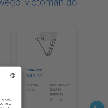
owego Motoman do
SERIA MPP
MPP3S
NY
UDŹWIG
MAKSYMALNY
3 kg
ZAKRES
ROBOCZY
m
800 mm