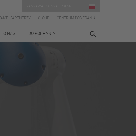
YASKAWA POLSKA | POLSKI
AKT I PARTNERZY
CLOUD
CENTRUM POBIERANIA
O NAS
DO POBRANIA