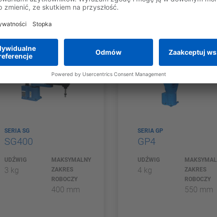
PORÓWNAJ
PORÓWNAJ
SERIA SG
SERIA GP
SG400
GP4
UDŹWIG
MAKSYMALNY
UDŹWIG
MAKSYMAL
3 kg
4 kg
ZAKRES
ZAKRES
ROBOCZY
ROBOCZY
400 mm
550 mm