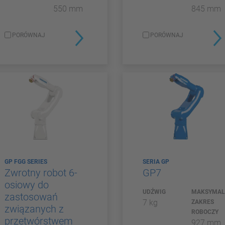
550 mm
845 mm
PORÓWNAJ
PORÓWNAJ
GP FGG SERIES
SERIA GP
Zwrotny robot 6-
GP7
osiowy do
UDŹWIG
MAKSYMAL
zastosowań
7 kg
ZAKRES
związanych z
ROBOCZY
przetwórstwem
927 mm