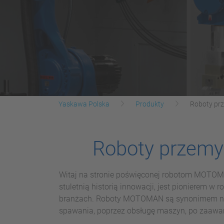
Yaskawa Polska
Produkty
Roboty p
Roboty przem
Witaj na stronie poświęconej robotom MOTOM
stuletnią historią innowacji, jest pionierem 
branżach. Roboty MOTOMAN są synonimem niez
spawania, poprzez obsługę maszyn, po zaaw