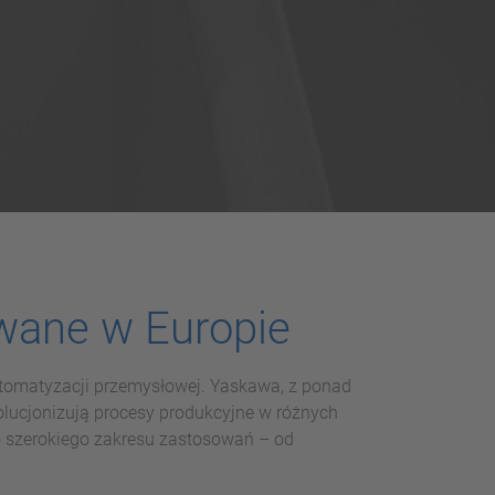
ane w Europie
omatyzacji przemysłowej. Yaskawa, z ponad
wolucjonizują procesy produkcyjne w różnych
 szerokiego zakresu zastosowań – od