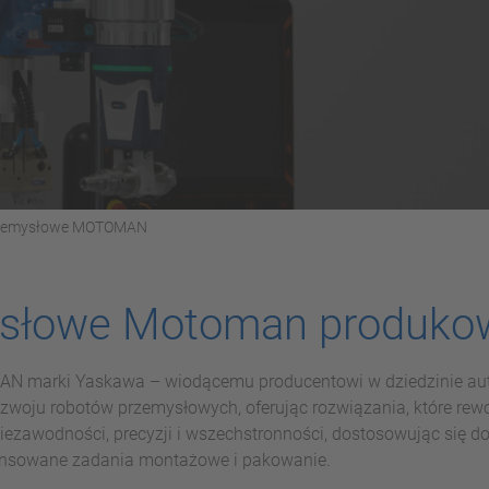
rzemysłowe MOTOMAN
ysłowe Motoman produkow
AN marki Yaskawa – wiodącemu producentowi w dziedzinie aut
w rozwoju robotów przemysłowych, oferując rozwiązania, które re
awodności, precyzji i wszechstronności, dostosowując się do
ansowane zadania montażowe i pakowanie.