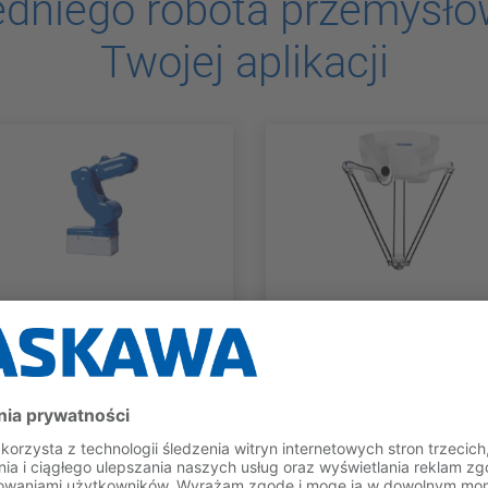
edniego robota przemysł
Twojej aplikacji
MOTOMINI
SERIA MPP
MotoMINI
MPP3H
UDŹWIG
MAKSYMALNY
UDŹWIG
MAKSYMAL
0,5 kg
3 kg
ZAKRES
ZAKRES
ROBOCZY
ROBOCZY
350 mm
1 300 m