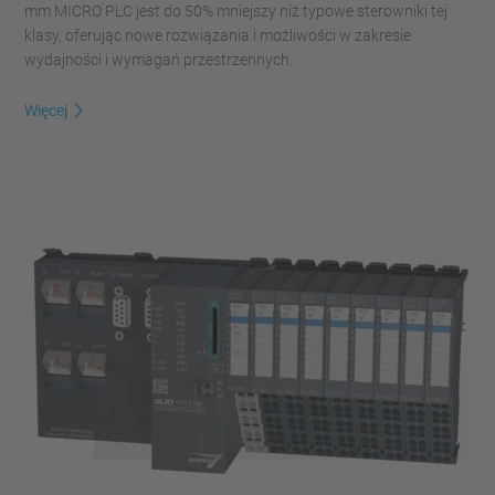
mm MICRO PLC jest do 50% mniejszy niż typowe sterowniki tej
klasy, oferując nowe rozwiązania i możliwości w zakresie
wydajności i wymagań przestrzennych.
Więcej