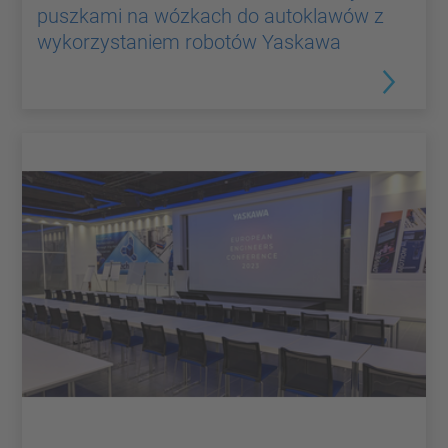
puszkami na wózkach do autoklawów z
wykorzystaniem robotów Yaskawa