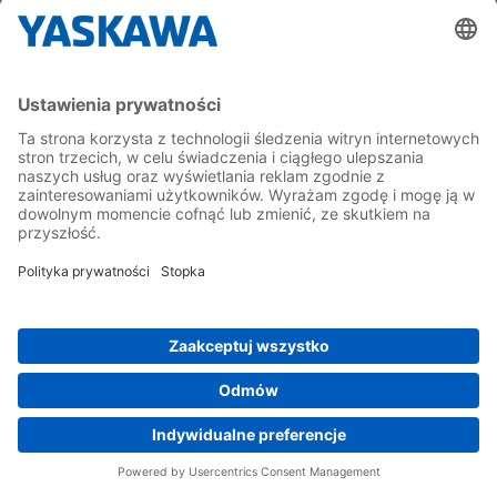
20 GRU 2022
Yaskawa Polska wyróżniona tytułem
"Gazela Biznesu 2022" w rankingu
dziennika Puls Biznesu