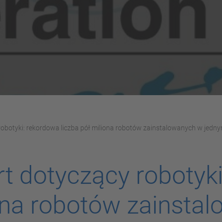
obotyki: rekordowa liczba pół miliona robotów zainstalowanych w jedn
t dotyczący robotyk
iona robotów zainsta