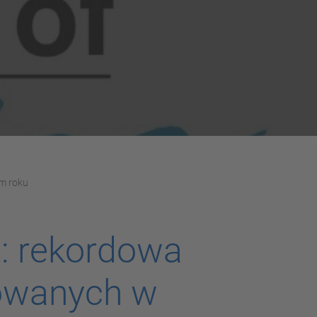
ym roku
i: rekordowa
lowanych w