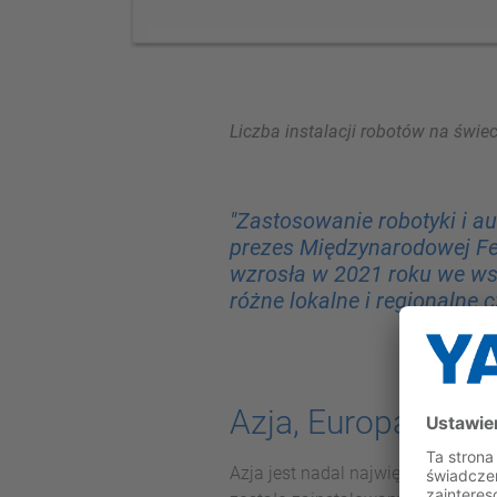
Liczba instalacji robotów na świ
"Zastosowanie robotyki i au
prezes Międzynarodowej Fed
wzrosła w 2021 roku we wsz
różne lokalne i regionalne 
Azja, Europa i obi
Azja jest nadal największym na 