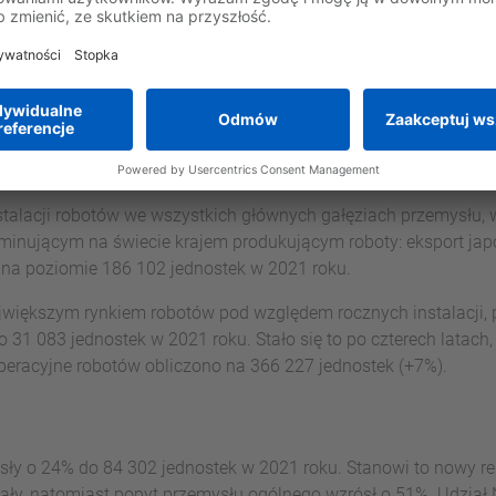
 Azji (2020: 70%).
jwiększym odbiorcą robotów w tym regionie, wzrosły o 51% i wyn
 2021 roku został wdrożony w tym kraju. Zapas operacyjny przek
aźnik wzrostu wskazuje na szybkie tempo robotyzacji w Chinac
m miejscu po Chinach jako największy rynek robotów przemysł
ła 47 182 jednostki. Zapasy operacyjne Japonii wyniosły 393 32
talacji robotów we wszystkich głównych gałęziach przemysłu, w
ominującym na świecie krajem produkującym roboty: eksport j
na poziomie 186 102 jednostek w 2021 roku.
jwiększym rynkiem robotów pod względem rocznych instalacji, p
o 31 083 jednostek w 2021 roku. Stało się to po czterech latac
operacyjne robotów obliczono na 366 227 jednostek (+7%).
osły o 24% do 84 302 jednostek w 2021 roku. Stanowi to nowy r
ły, natomiast popyt przemysłu ogólnego wzrósł o 51%. Udział N