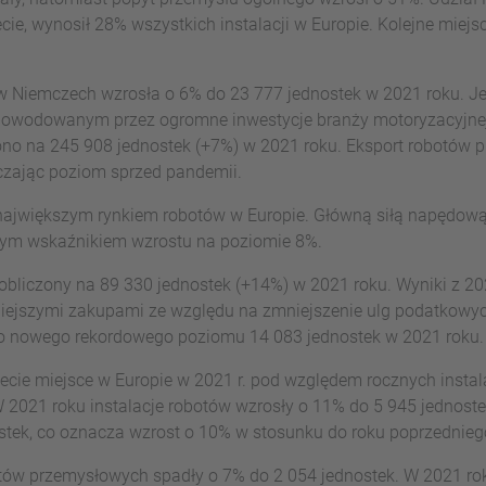
e, wynosił 28% wszystkich instalacji w Europie. Kolejne miejsc
 Niemczech wzrosła o 6% do 23 777 jednostek w 2021 roku. Jes
e spowodowanym przez ogromne inwestycje branży motoryzacyjnej
no na 245 908 jednostek (+7%) w 2021 roku. Eksport robotów 
czając poziom sprzed pandemii.
ajwiększym rynkiem robotów w Europie. Główną siłą napędową
nym wskaźnikiem wzrostu na poziomie 8%.
obliczony na 89 330 jednostek (+14%) w 2021 roku. Wyniki z 
śniejszymi zakupami ze względu na zmniejszenie ulg podatkow
 do nowego rekordowego poziomu 14 083 jednostek w 2021 roku.
zecie miejsce w Europie w 2021 r. pod względem rocznych instal
 2021 roku instalacje robotów wzrosły o 11% do 5 945 jednost
ostek, co oznacza wzrost o 10% w stosunku do roku poprzednieg
obotów przemysłowych spadły o 7% do 2 054 jednostek. W 2021 r