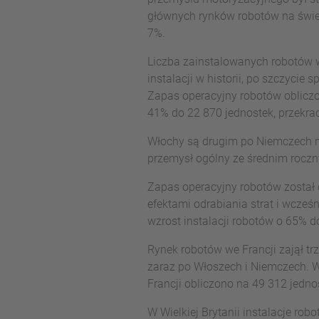
głównych rynków robotów na świeci
7%.
Liczba zainstalowanych robotów w
instalacji w historii, po szczyci
Zapas operacyjny robotów obliczo
41% do 22 870 jednostek, przekra
Włochy są drugim po Niemczech n
przemysł ogólny ze średnim rocz
Zapas operacyjny robotów został 
efektami odrabiania strat i wcze
wzrost instalacji robotów o 65%
Rynek robotów we Francji zajął tr
zaraz po Włoszech i Niemczech. W
Francji obliczono na 49 312 jedn
W Wielkiej Brytanii instalacje r