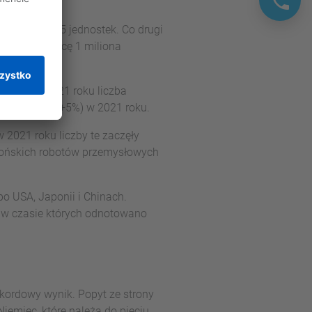
iosły 268 195 jednostek. Co drugi
roczył granicę 1 miliona
h.
owych. W 2021 roku liczba
6 jednostek (+5%) w 2021 roku.
 2021 roku liczby te zaczęły
apońskich robotów przemysłowych
o USA, Japonii i Chinach.
h, w czasie których odnotowano
ekordowy wynik. Popyt ze strony
iemiec, które należą do pięciu