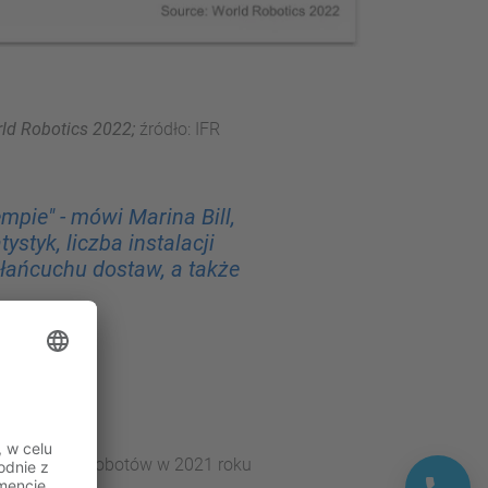
ld Robotics 2022;
źródło: IFR
mpie" - mówi Marina Bill,
tyk, liczba instalacji
łańcuchu dostaw, a także
 wdrożonych robotów w 2021 roku