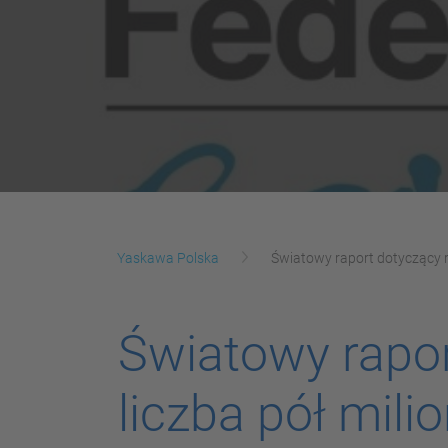
Yaskawa Polska
Światowy raport dotyczący r
Światowy rapor
liczba pół mil