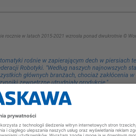
ecie rocznie w latach 2015-2021 wzrosła ponad dwukrotnie © Wor
tomatyki rośnie w zapierającym dech w piersiach te
eracji Robotyki. "Według naszych najnowszych statys
ystkich głównych branżach, chociaż zakłócenia w 
czynniki zewnętrzne utrudniały produkcję."
e Ameryki - przegląd
świecie rynkiem robotów przemysłowych. 74% wszystkich nowo