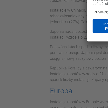
zostało zainstalowanych właśnie w
Instalacje w Chinach, które są na
robot zainstalowany na świecie w
jednostek (+27%). Tak wysoki wsk
Japonia nadal pozostaje na drugi
instalacji wzrosła o 22% i wynios
Po dwóch latach spadku liczby ins
ponownie rosnąć. Japonia jest d
osiągnął nowy szczytowy poziom 
Republika Korei była czwartym na
Instalacje robotów wzrosły o 2% d
spadek liczby instalacji. Zapasy 
Europa
Instalacje robotów w Europie wzr
przemysłu motoryzacyjnego był sta