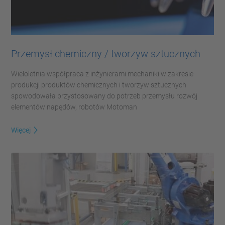
Przemysł chemiczny / tworzyw sztucznych
Wieloletnia współpraca z inżynierami mechaniki w zakresie
produkcji produktów chemicznych i tworzyw sztucznych
spowodowała przystosowany do potrzeb przemysłu rozwój
elementów napędów, robotów Motoman
Więcej