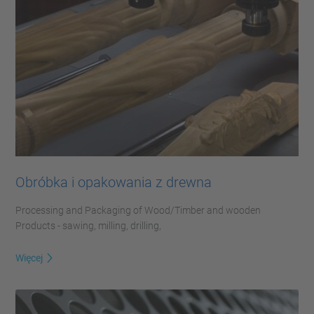
Obróbka i opakowania z drewna
Processing and Packaging of Wood/Timber and wooden
Products - sawing, milling, drilling,
Więcej