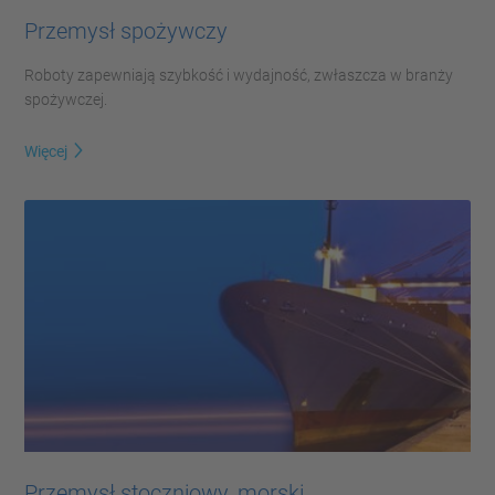
Przemysł spożywczy
Roboty zapewniają szybkość i wydajność, zwłaszcza w branży
spożywczej.
Więcej
Przemysł stoczniowy, morski