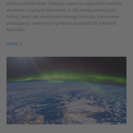
silnika przemienników Yaskawa zapewnia odpowiedni moment
obrotowy w każdych warunkach, a cały szereg użytecznych
funkcji, takich jak wbudowana obsługa hamulca, wykrywanie
przeciążenia i wiele innych gwarantuje bezpieczny transport
ładunków.
Więcej