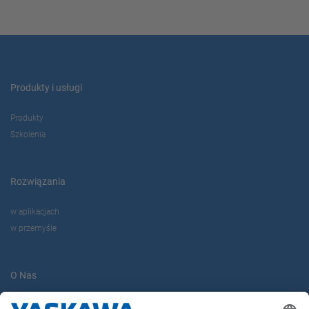
Produkty i usługi
Produkty
Szkolenia
Rozwiązania
w aplikacjach
w przemyśle
O Nas
Yaskawa Europe Gmbh