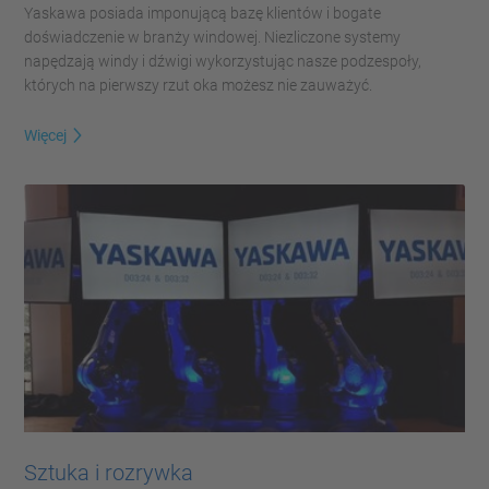
Yaskawa posiada imponującą bazę klientów i bogate
doświadczenie w branży windowej. Niezliczone systemy
napędzają windy i dźwigi wykorzystując nasze podzespoły,
których na pierwszy rzut oka możesz nie zauważyć.
Więcej
Sztuka i rozrywka