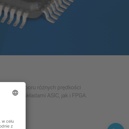
iwością wyboru różnych prędkości
niejącymi układami ASIC, jak i FPGA.
OS i SNAP+.