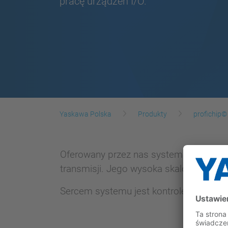
pracę urządzeń I/O.
Yaskawa Polska
Produkty
profichip©
Oferowany przez nas system stanowi k
transmisji. Jego wysoka skalowalność s
Sercem systemu jest kontroler ANTAIOS