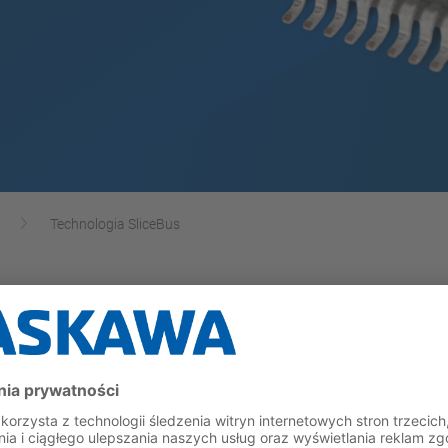
Technologia SliceBus
ompletny zestaw komponentów master i slave z możl
prawia, że można go łatwo zintegrować zarówno z ist
 pełniący funkcję mastera dla kontrolerów slave NOT