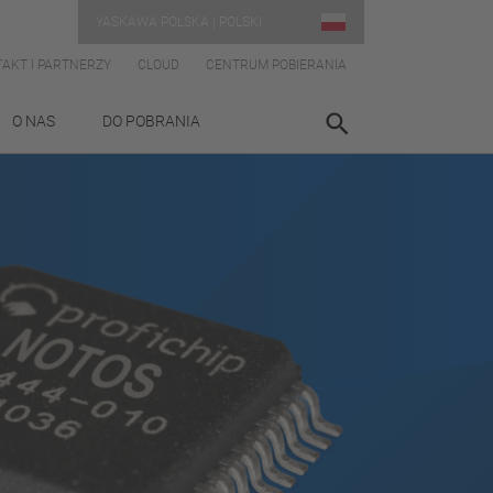
YASKAWA POLSKA | POLSKI
AKT I PARTNERZY
CLOUD
CENTRUM POBIERANIA
O NAS
DO POBRANIA