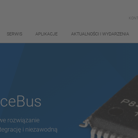
KONT
SERWIS
APLIKACJE
AKTUALNOŚCI I WYDARZENIA
iceBus
we rozwiązanie
tegrację i niezawodną