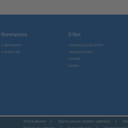
Rozwiązania
O Nas
w aplikacjach
Yaskawa Europe Gmbh
w przemyśle
Yaskawa Polska
Kontakt
Kariera
Strona główna
Ogólne warunki dostaw i płatności
Sto