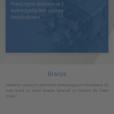
Precyzyjne dozowanie z
wykorzystaniem pompy
dwuśrubowej
Branże
Jesteśmy zaufanym partnerem dostarczającym rozwiązania do
wielu branż na całym świecie. Sprawdź co możemy dla Ciebie
zrobić.!