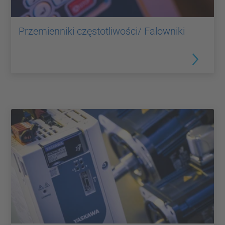
Przemienniki częstotliwości/ Falowniki