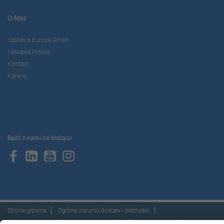
O Nas
Yaskawa Europe Gmbh
Yaskawa Polska
Kontakt
Kariera
Bądź z nami na bieżąco
Strona główna
Ogólne warunki dostaw i płatności
Stopka redakcyjna
Polityka prywatności
Cookie Choices