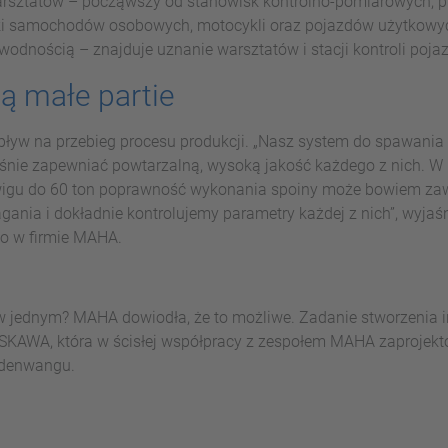
rsztatów – począwszy od stanowisk kontrolno-pomiarowych, pr
ki samochodów osobowych, motocykli oraz pojazdów użytkowych 
wodnością – znajduje uznanie warsztatów i stacji kontroli poja
ą małe partie
pływ na przebieg procesu produkcji. „Nasz system do spawan
eśnie zapewniać powtarzalną, wysoką jakość każdego z nich. W
igu do 60 ton poprawność wykonania spoiny może bowiem zawa
ia i dokładnie kontrolujemy parametry każdej z nich”, wyjaśn
o w firmie MAHA.
w jednym? MAHA dowiodła, że to możliwe. Zadanie stworzenia i
ASKAWA, która w ścisłej współpracy z zespołem MAHA zaprojekt
ldenwangu.