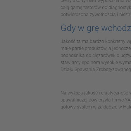
pełny asortyment wyposażenia wa
całą gamę testerów do diagnosty
potwierdzona żywotnością i nieza
Gdy w grę wchodz
Jakość ta ma bardzo konkretny w
małe partie produktów, a jednocz
podnośnika do ciężarówek o udźw
stawiamy spoinom wysokie wymagan
Działu Spawania Zrobotyzowaneg
Najwyższa jakość i elastyczność 
spawalniczej powierzyła firmie Y
gotowy system w zakładzie w Ha