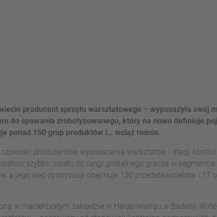
wiecie producent sprzętu warsztatowego – wyposażyła swój m
 do spawania zrobotyzowanego, który na nowo definiuje poję
je ponad 150 grup produktów i… wciąż rośnie.
 czołówki producentów wyposażenia warsztatów i stacji kontrol
iorstwo szybko urosło do rangi globalnego gracza w segmencie 
, a jego sieć dystrybucji obejmuje 150 przedstawicielstw i 17
iona w macierzystym zakładzie w Haldenwangu w Badenii-Wirte