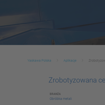
Yaskawa Polska
Aplikacje
Zrobotyzow
Zrobotyzowana ce
BRANŻA
Obróbka metali