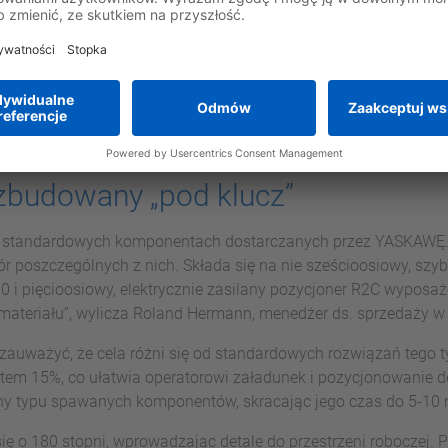
zbudowany „pod klucz”
na standardowych komponentach dostarczanych przez YASKAWĘ.
r poszczególnych z nich. Składa się na nie sześcioosiowy, s
i pięcioosiowy, elektrycznie zasilany pozycjoner R2C wyposaż
materiału”, wylicza Roland Hermann, menedżer ds. sprzedaży w
 zauważyć, że cela różni się od standardowych rozwiązań tego t
tem 15%, co ułatwia operatorowi załadunek i pozycjonowanie de
iany typu spawanych komponentów, skracając jego czas do 5-10 
ę o 180 stopni, wprowadzając detale do przestrzeni roboczej. 