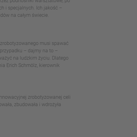
zez podnośniki warsztatowe, po
i specjalnych. Ich jakość –
zdów na całym świecie.
ia zrobotyzowanego musi spawać
 przypadku – dajmy na to –
żyć na ludzkim życiu. Dlatego
ia Erich Schmölz, kierownik
nnowacyjnej zrobotyzowanej celi
owała, zbudowała i wdrożyła