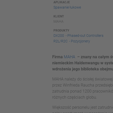
APLIKACJE
Spawanie łukowe
KLIENT
MAHA
PRODUKTY
DX200 - Phased-out Controllers
R2L/R2C - Pozycjonery
Firma
MAHA
– znany na całym ś
niemieckim Haldenwangu w system
wdrożenia jego biblioteka obejmu
MAHA należy do ścisłej światowej
przez Winfrieda Raucha przedsięb
zatrudnia ponad 1200 pracowników
różnych częściach globu.
Większość personelu jest zatrudn