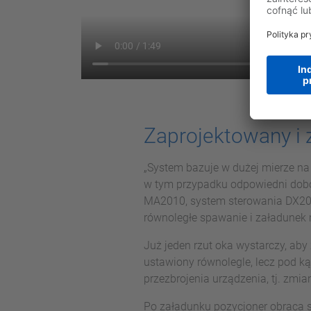
Zaprojektowany i 
„System bazuje w dużej mierze 
w tym przypadku odpowiedni dobó
MA2010, system sterowania DX200 
równoległe spawanie i załadunek 
Już jeden rzut oka wystarczy, aby
ustawiony równolegle, lecz pod ką
przezbrojenia urządzenia, tj. zm
Po załadunku pozycjoner obraca si