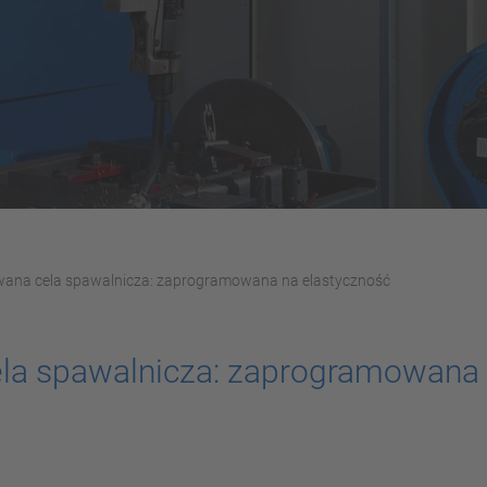
ana cela spawalnicza: zaprogramowana na elastyczność
la spawalnicza: zaprogramowana 