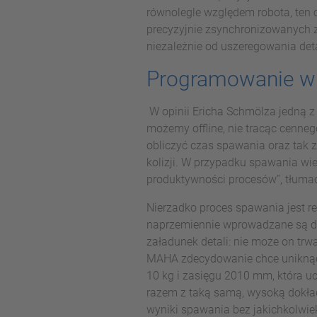
równolegle względem robota, ten o
precyzyjnie zsynchronizowanych z
niezależnie od uszeregowania deta
Programowanie w t
W opinii Ericha Schmölza jedną z
możemy offline, nie tracąc cenneg
obliczyć czas spawania oraz tak z
kolizji. W przypadku spawania w
produktywności procesów”, tłumac
Nierzadko proces spawania jest r
naprzemiennie wprowadzane są do 
załadunek detali: nie może on trw
MAHA zdecydowanie chce uniknąć
10 kg i zasięgu 2010 mm, która u
razem z taką samą, wysoką dokład
wyniki spawania bez jakichkolwie