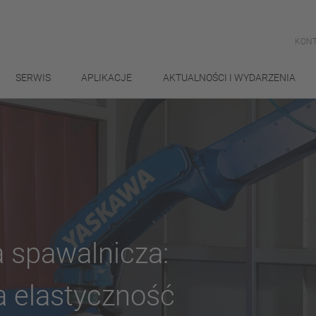
KONT
SERWIS
APLIKACJE
AKTUALNOŚCI I WYDARZENIA
 spawalnicza:
 elastyczność