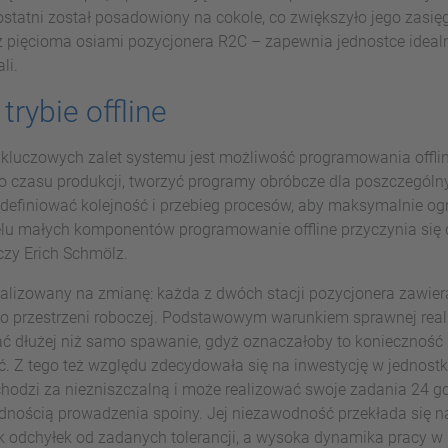
statni został posadowiony na cokole, co zwiększyło jego zasięg
 pięcioma osiami pozycjonera R2C – zapewnia jednostce ideal
li.
rybie offline
 kluczowych zalet systemu jest możliwość programowania offli
o czasu produkcji, tworzyć programy obróbcze dla poszczególnyc
definiować kolejność i przebieg procesów, aby maksymalnie ogr
ielu małych komponentów programowanie offline przyczynia się
zy Erich Schmölz.
ealizowany na zmianę: każda z dwóch stacji pozycjonera zawier
przestrzeni roboczej. Podstawowym warunkiem sprawnej realiza
ać dłużej niż samo spawanie, gdyż oznaczałoby to konieczność p
. Z tego też względu zdecydowała się na inwestycję w jedn
chodzi za niezniszczalną i może realizować swoje zadania 24 
nością prowadzenia spoiny. Jej niezawodność przekłada się n
k odchyłek od zadanych tolerancji, a wysoka dynamika pracy w