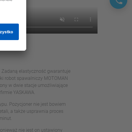
 Zadaną elastyczność gwarantuje
zybki robot spawalniczy MOTOMAN
ony w dwie stacje umożliwiające
 firmie YASKAWA.
ypu. Pozycjoner nie jest bowiem
tali, a także usprawnia proces
minut.
Ponieważ nie jest on ustawiony