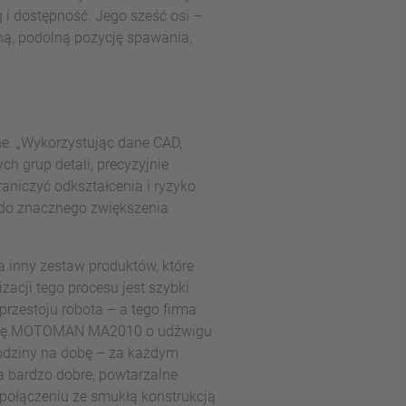
 i dostępność. Jego sześć osi –
ną, podolną pozycję spawania,
ne. „Wykorzystując dane CAD,
h grup detali, precyzyjnie
aniczyć odkształcenia i ryzyko
 do znacznego zwiększenia
a inny zestaw produktów, które
cji tego procesu jest szybki
rzestoju robota – a tego firma
ostkę MOTOMAN MA2010 o udźwigu
godziny na dobę – za każdym
a bardzo dobre, powtarzalne
 połączeniu ze smukłą konstrukcją