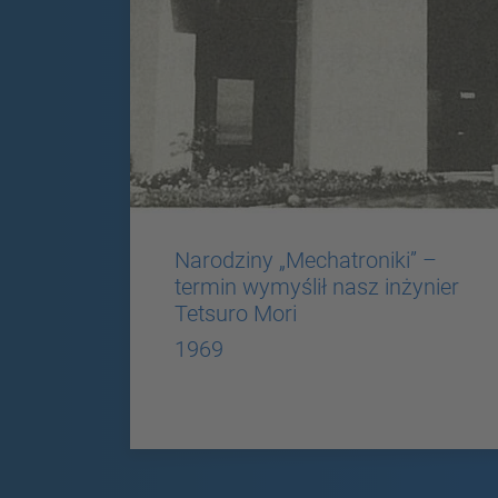
Narodziny „Mechatroniki” –
termin wymyślił nasz inżynier
Tetsuro Mori
1969