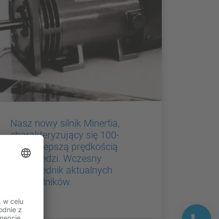
Nasz nowy silnik Minertia,
charakteryzujący się 100-
krotnie lepszą prędkością
odpowiedzi. Wczesny
odpowiednik aktualnych
serwosilników.
1958