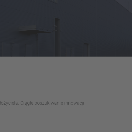
łożyciela. Ciągłe poszukiwanie innowacji i