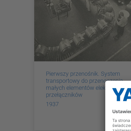
Pierwszy przenośnik. System
transportowy do przenoszenia
małych elementów elektroniki i
przełączników
1937