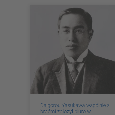
Daigorou Yasukawa wspólnie z
braćmi założył biuro w