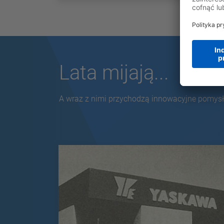
Lata mijają...
A wraz z nimi przychodzą innowacyjne pomysły,