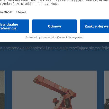
 przełomowe technologie i nasze stale rozwijające się portfolio