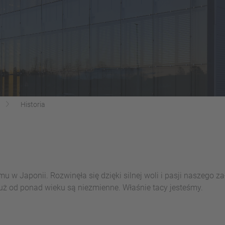
Historia
u w Japonii. Rozwinęła się dzięki silnej woli i pasji naszego za
już od ponad wieku są niezmienne. Właśnie tacy jesteśmy.