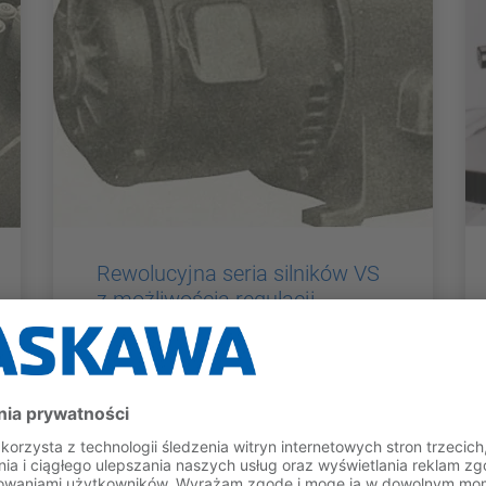
Rewolucyjna seria silników VS
z możliwością regulacji
prędkości obrotowej i zdalnego
sterowania. Zastosowana po
raz pierwszy w prasie
drukarskiej.
1950