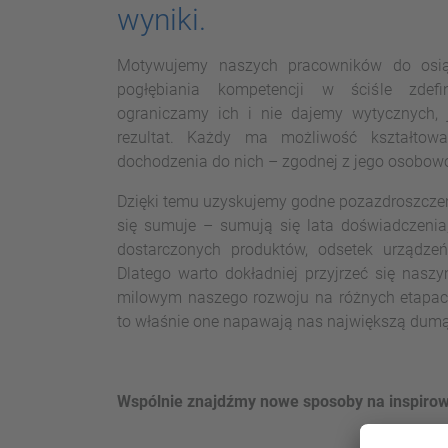
wyniki.
Motywujemy naszych pracowników do osią
pogłębiania kompetencji w ściśle zdefi
ograniczamy ich i nie dajemy wytycznych, 
rezultat. Każdy ma możliwość kształtowa
dochodzenia do nich – zgodnej z jego osobow
Dzięki temu uzyskujemy godne pozazdroszczenia
się sumuje – sumują się lata doświadczenia,
dostarczonych produktów, odsetek urządzeń
Dlatego warto dokładniej przyjrzeć się nas
milowym naszego rozwoju na różnych etapach 
to właśnie one napawają nas największą dumą
Wspólnie znajdźmy nowe sposoby na inspirow