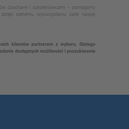
ntów coachami i szkoleniowcami – pomagamy
 dzięki pełnemu wykorzystaniu zalet naszej
ich klientów partnerem z wyboru. Dlatego
adanie dostępnych możliwości i poszukiwanie