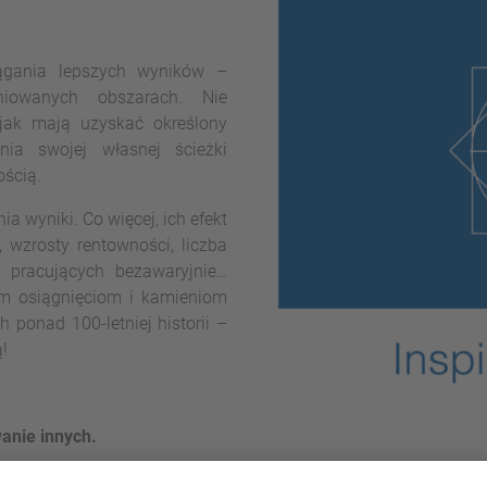
gania lepszych wyników –
niowanych obszarach. Nie
jak mają uzyskać określony
nia swojej własnej ścieżki
ością.
 wyniki. Co więcej, ich efekt
 wzrosty rentowności, liczba
 pracujących bezawaryjnie…
zym osiągnięciom i kamieniom
ponad 100-letniej historii –
!
anie innych.