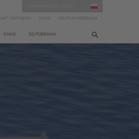
YASKAWA POLSKA | POLSKI
AKT I PARTNERZY
CLOUD
CENTRUM POBIERANIA
O NAS
DO POBRANIA