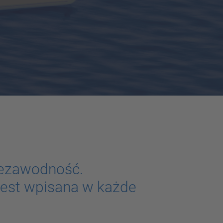
iezawodność.
est wpisana w każde
.