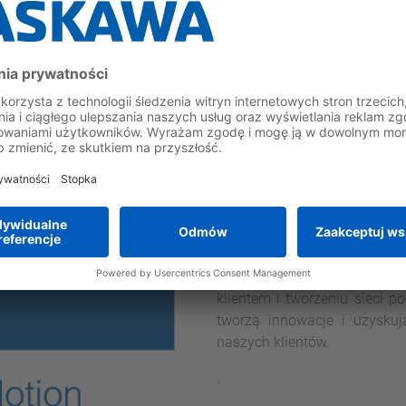
Istotą naszej dzi
optymalizacja k
Jesteśmy dumni z naszych 
działamy. Ich wspólnym mia
generatory czy silniki – 
dokładnością i precyzją stero
Sami zarządzamy własn
technologicznymi zmieniają
klientem i tworzeniu sieci 
tworzą innowacje i uzyskuj
naszych klientów.
.