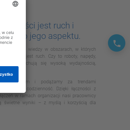
ałalności jest ruch i
ażdego jego aspektu.
rozwiązań i wiedzy w obszarach, w których
nownikiem jest ruch. Czy to roboty, napędy,
wszystkie cechują się wysoką wydajnością,
wania.
ym sukcesem i podążamy za trendami
cymi naszą codzienność. Dzięki łączności z
połączeń w ramach organizacji nasi pracownicy
ą świetne wyniki – z myślą i korzyścią dla