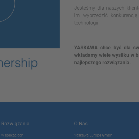
Jesteśmy dla naszych klie
im wyprzedzić konkurencję
technologii.
YASKAWA chce być dla swo
wkładamy wiele wysiłku w b
najlepszego rozwiązania.
Rozwiązania
O Nas
w aplikacjach
Yaskawa Europe Gmbh