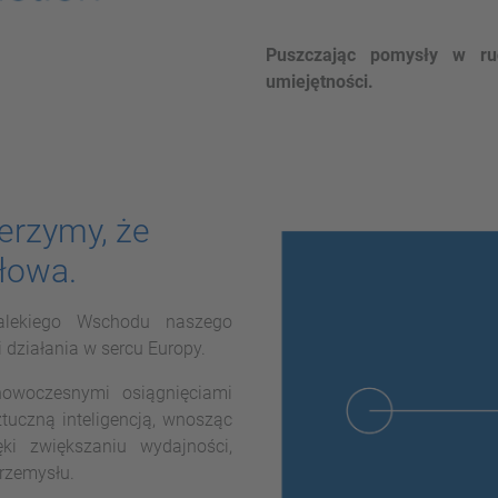
Puszczając pomysły w ru
umiejętności.
erzymy, że
słowa.
alekiego Wschodu naszego
działania w sercu Europy.
nowoczesnymi osiągnięciami
tuczną inteligencją, wnosząc
ki zwiększaniu wydajności,
przemysłu.