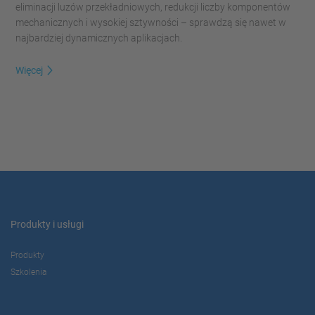
eliminacji luzów przekładniowych, redukcji liczby komponentów
mechanicznych i wysokiej sztywności – sprawdzą się nawet w
najbardziej dynamicznych aplikacjach.
Więcej
Produkty i usługi
Produkty
Szkolenia