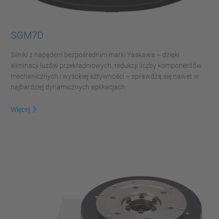
SGM7D
Silniki z napędem bezpośrednim marki Yaskawa – dzięki
eliminacji luzów przekładniowych, redukcji liczby komponentów
mechanicznych i wysokiej sztywności – sprawdzą się nawet w
najbardziej dynamicznych aplikacjach.
Więcej