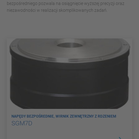
bezpośredniego pozwala na osiągnięcie wyższej precyzji oraz
niezawodności w realizacji skomplikowanych zadań.
NAPĘDY BEZPOŚREDNIE, WIRNIK ZEWNĘTRZNY Z RDZENIEM
SGM7D