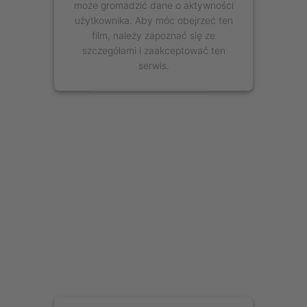
może gromadzić dane o aktywności
użytkownika. Aby móc obejrzeć ten
film, należy zapoznać się ze
szczegółami i zaakceptować ten
serwis.
Więcej informacji
Zaakceptuj
powered by
Usercentrics Consent
Management Platform