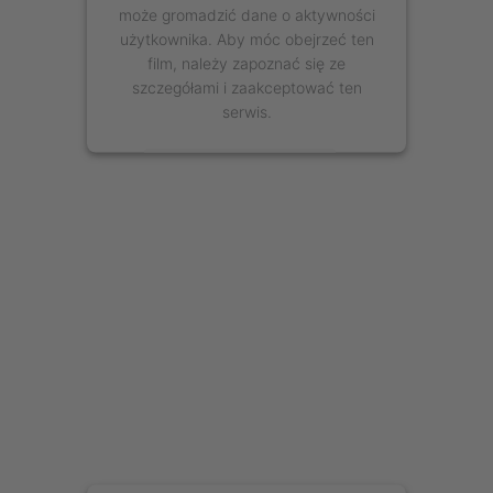
może gromadzić dane o aktywności
użytkownika. Aby móc obejrzeć ten
film, należy zapoznać się ze
szczegółami i zaakceptować ten
serwis.
Więcej informacji
Zaakceptuj
powered by
Usercentrics Consent
Management Platform