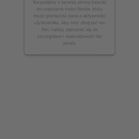
Korzystamy z serwisu strony trzeciej
do osadzania treści filmów, który
może gromadzić dane o aktywności
użytkownika. Aby móc obejrzeć ten
film, należy zapoznać się ze
szczegółami i zaakceptować ten
serwis.
Więcej informacji
Zaakceptuj
powered by
Usercentrics Consent
Management Platform