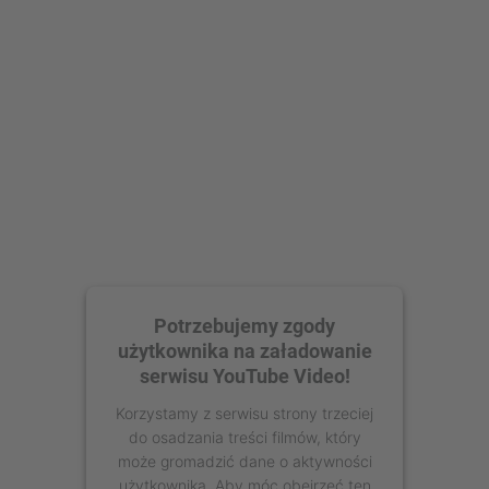
Zaakceptuj
powered by
Usercentrics Consent
Management Platform
Potrzebujemy zgody
użytkownika na załadowanie
serwisu YouTube Video!
Korzystamy z serwisu strony trzeciej
do osadzania treści filmów, który
może gromadzić dane o aktywności
użytkownika. Aby móc obejrzeć ten