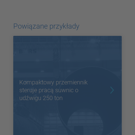
Zaakceptuj
powered by
Usercentrics Consent
Powiązane przykłady
Management Platform
Kompaktowy przemiennik
steruje pracą suwnic o
udźwigu 250 ton