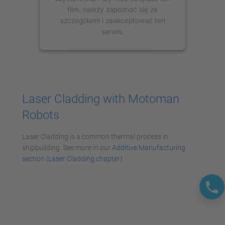
film, należy zapoznać się ze
szczegółami i zaakceptować ten
serwis.
Więcej informacji
Zaakceptuj
Laser Cladding with Motoman
powered by
Usercentrics Consent
Robots
Management Platform
Laser Cladding is a common thermal process in
shipbuilding. See more in our
Additive Manufacturing
section (Laser Cladding chapter)
.