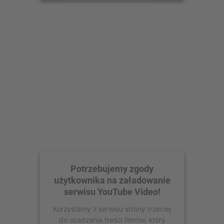
Więcej informacji
Zaakceptuj
powered by
Usercentrics Consent
Management Platform
Potrzebujemy zgody
użytkownika na załadowanie
serwisu YouTube Video!
Korzystamy z serwisu strony trzeciej
do osadzania treści filmów, który