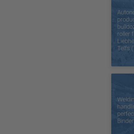
Auton
produc
bulldo
roller
Liebhe
Telfs (
Weldin
handli
perfec
Binde