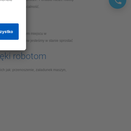
 precyzję i opłacalność.
 jest na pierwszym miejscu w
mowania robotów jesteśmy w stanie sprostać
ięki robotom
ich jak: przenoszenie, załadunek maszyn,