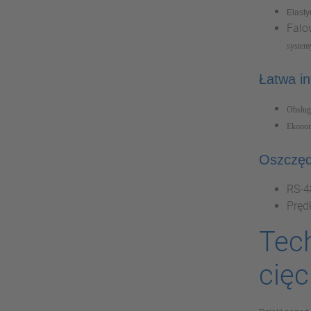
Elasty
Falo
system
Łatwa i
Obsług
Ekonom
Oszczęd
RS-4
Pręd
Tec
cięc