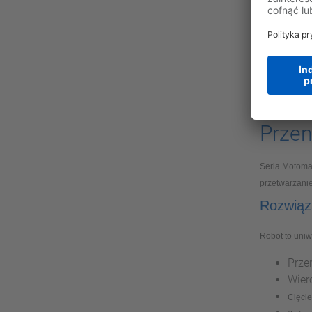
są najlepszy
Komplet
Dzięki ponad 
zautomatyzow
największym 
Przen
Seria Motoman
przetwarzanie
Rozwiąza
Robot to uniw
Prze
Wier
Cięcie