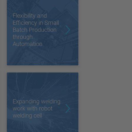
Flexibility and
Efficiency in Small
Batch Production
through
Automation
Expanding welding
work with robot
welding cell