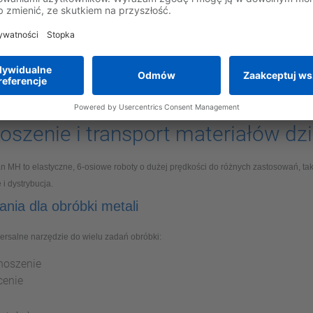
m rozwiązaniem do przenoszenia
podawania materiału ze względu na ich szybkość,
i
ne systemy spawalnicze
30-letniemu doświadczeniu i udziałowi w rynku przekraczającemu 30% *, Yaskawa
anych ścieżkach spawania. Do opracowywania i budowy systemów, a także progra
wymaganiom klientów.
oszenie i transport materiałów dz
 MH to elastyczne, 6-osiowe roboty o dużej prędkości do różnych zastosowań, tak
 i dystrybucja.
nia dla obróbki metali
ersalne narzędzie do wielu zadań obróbki:
noszenie
cenie