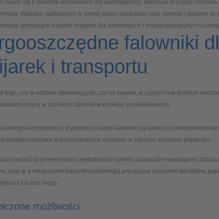
i wiąże się z wieloma wyzwaniami dla automatyzacji, takimi jak precyzja i wysoka 
ymania. Wskutek najlepszych w swojej klasie produktów oraz otwartej i gotowej do
 stwarza sprzyjające warunki wstępne dla doskonałych i energooszczędnych rozwi
gooszczędne falowniki dl
jarek i transportu
d tego, czy w szafach sterowniczych, czy na ścianie, w czystym lub trudnym otocz
zawodną pracę w szerokim zakresie warunków środowiskowych.
ej energooszczędności i wydajności nasze falowniki są łatwe do zaimplementowania
przekładni możliwe jest zastosowanie wrzecion w zakresie wysokich prędkości.
cja naszych przemienników częstotliwości spełnia szczególne wymagania dotycząc
e, oraz te z magnesami trwałymi umożliwiają precyzyjne nawijanie tekstyliów, papi
ędkości lub bez niego.
niczone możliwości