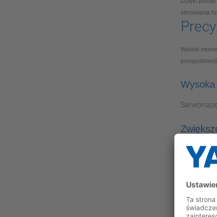
Dzięki ponad
sterowania ru
Precy
Wysoki momen
przepustowoś
Wysoka 
Serwonap
Zwiększo
Funkcje tł
Zmniejsza 
produktów
Robo
Yaskawa oferu