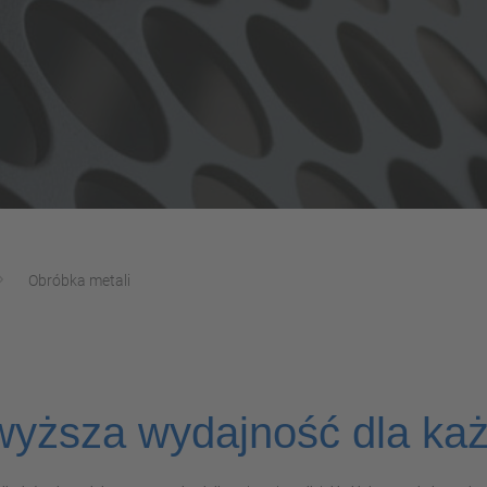
Obróbka metali
wyższa wydajność dla ka