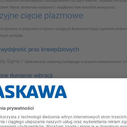
 12 milionom serwonapędom zainstalowanym na całym świecie, Yaskawa ma duże d
chem. Wynik: doskonała wydajność i wyjątkowo niski wskaźnik awaryjności.
zyjne cięcie plazmowe
t obrotowy w połączeniu z wysoce wydajnym tłumieniem drgań zapewnia ekstrema
ciach produktu.
wydajność pras krawędziowych
ędy Sigma-7
błyskawicznie ustawiają backgauge
w prasach krawędziowych, w 
ne tłumienie wibracji
umienia wibracji zostały ulepszone i rozszerzone w celu dalszej
to wibracje i rezonanse podczas pracy i zatrzymywania. Znajduj
 końcowych.
ty do spawania, cięcia i
je specjalne roboty spawalnicze, wysokiej jakości pozycjonery, tory jezdne i got