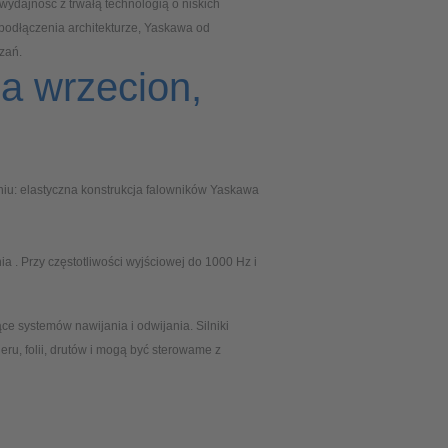
wydajność z trwałą technologią o niskich
 podłączenia architekturze, Yaskawa od
ązań.
a wrzecion,
eniu: elastyczna konstrukcja falowników Yaskawa
 . Przy częstotliwości wyjściowej do 1000 Hz i
e systemów nawijania i odwijania. Silniki
eru, folii, drutów i mogą być sterowame z