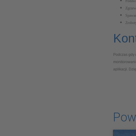
Podawa
Zgrzew
Spawan
Zrobot
Kont
Podczas gdy m
monitorowanie
aplikacji. Dz
Pow