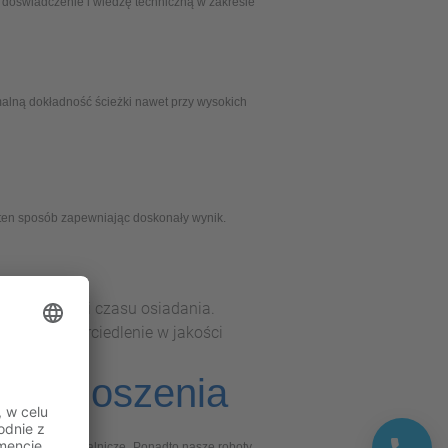
oświadczenie i wiedzę techniczną w zakresie
lną dokładność ścieżki nawet przy wysokich
ten sposób zapewniając doskonały wynik.
 optymalizacji czasu osiadania.
e to odzwierciedlenie w jakości
 przenoszenia
owe systemy spawalnicze.
Ponadto nasze roboty