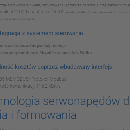
czne sterowanie silnikiem, rozbudowane i rozszerzalne funkcje oraz zakres mocy 
wniki AC1000 i następca GA700
są odpowiednie do szerokiego zakresu zastos
y z napędami sieciowymi.
ntegracja z systemem sterowania
uje wszystkie powszechne protokoły i topologie
iczne podłączenie do pięciu falowników za pomocą karty Fieldbus
ność kosztów poprzez wbudowany interfejs
85 MEMOBUS/ Protokół Modbus
kość komunikacji 115.2 kBit/s
hnologia serwonapędów d
ia i formowania