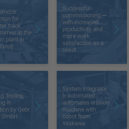
Successful
omous
commissioning ─
tion for
with increased
zer track
productivity and
 frames at the
more work
rr plant in
satisfaction as a
Tyrol)
result
System integrator
g, testing,
b-automated
ng in
automates erosion
tion by Gebr.
machine with
r GmbH
cobot from
Yaskawa