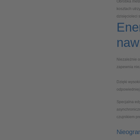
Obróbka metal
kosztach utrz
dzisięcioleci
Ener
nawi
Niezależnie o
zapewnia nie
Dzięki wysoki
odpowiedniej 
Specjalna edy
asynchroniczn
czujnikiem pr
Nieogra