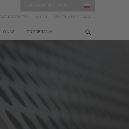
YASKAWA POLSKA | POLSKI
AKT I PARTNERZY
CLOUD
CENTRUM POBIERANIA
O NAS
DO POBRANIA