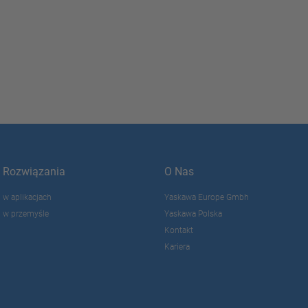
Rozwiązania
O Nas
w aplikacjach
Yaskawa Europe Gmbh
w przemyśle
Yaskawa Polska
Kontakt
Kariera