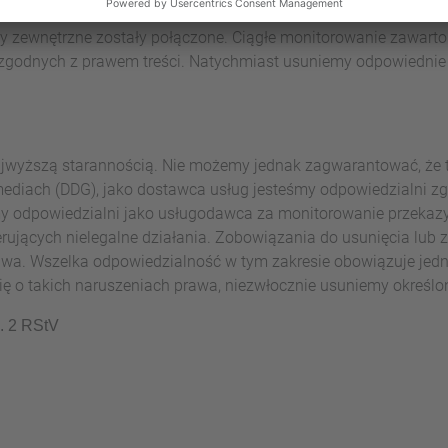
one pod kątem możliwych naruszeń prawa w momencie, w którym
y zewnętrzne zostały połączone.
Ciągłe monitorowanie zawartości
godnych z prawem treści. Natychmiast usuniemy odpowiednie l
ajwyższą starannością. Nie możemy jednak zagwarantować, że tr
lemediach (DDG), jako dostawca usług jesteśmy odpowiedzialni 
eśmy odpowiedzialni jako usługodawca za monitorowanie przeka
erujących nielegalne działania. Zobowiązania do usunięcia lub
awa. Wszelka odpowiedzialność w tym zakresie obowiązuje je
 o takich naruszeniach prawa, niezwłocznie usuniemy określon
. 2 RStV