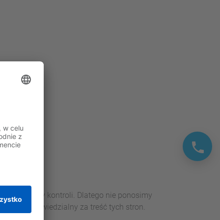
iami nie mamy kontroli. Dlatego nie ponosimy
awsze odpowiedzialny za treść tych stron.