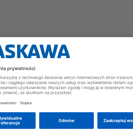
nętrznych stron internetowych osób trzecich, nad których treśc
znych stronach. Dostawca lub operator połączonych stron jest z