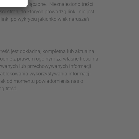
 zostały połączone. Nieznaleziono treści
 stron, do których prowadzą linki, nie jest
inki po wykryciu jakichkolwiek naruszeń
eść jest dokładna, kompletna lub aktualna.
zgodnie z prawem ogólnym za własne treści na
zywanych lub przechowywanych informacji
 zablokowania wykorzystywania informacji
dnak od momentu powiadomienia nas o
ą treść.