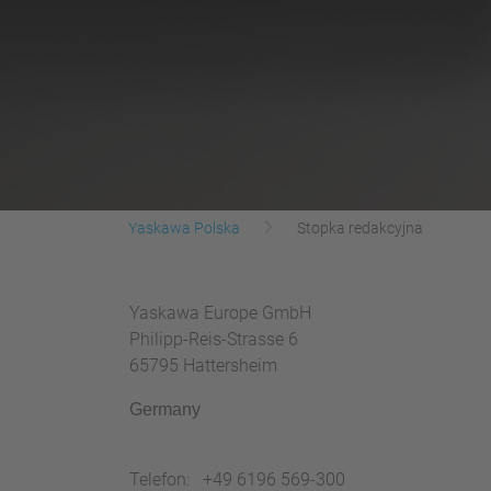
Yaskawa Polska
Stopka redakcyjna
Yaskawa Europe GmbH
Philipp-Reis-Strasse 6
65795 Hattersheim
Germany
Telefon: +49 6196 569-300