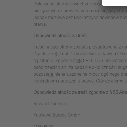
Połączone strony zewnętrzne zostały sprawdz
niezgodnych z prawem w
momencie, gdy stron
jednak możliwe bez konkretnych dowodów niez
prawa.
Odpowiedzialność za treść
Treść naszej strony została przygotowana z n
Zgodnie z § 7 ust. 1 niemieckiej ustawy o te
tej stronie. Zgodnie z §§ 8–10 DDG nie jest
osób trzecich ani za badanie okoliczności sug
pozostają nienaruszone na mocy ogólnego pr
konkretnym naruszeniu prawa. Gdy dowiemy się
Odpowiedzialność za treść zgodnie z § 55 Abs
Richard Tontsch
Yaskawa Europe GmbH
Marketing