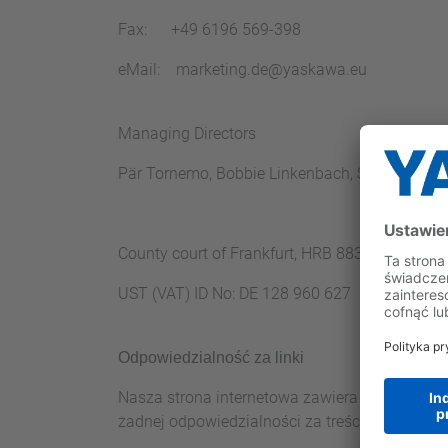
Fax: +49 6196 569-398
eMail: marketing.de@yaskawa.eu
Managing Directors
Pär Tornemo, Bobbie Linkenbach, Sibel Yanak
County court of Frankfurt, HRB 88369
UST (VAT) ID No: DE 128 960 627
Odpowiedzialność za linki
Nasza strona internetowa zawiera linki do zew
żadnej odpowiedzialności za treści na zewnętr