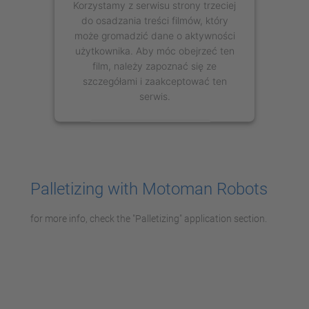
Korzystamy z serwisu strony trzeciej
do osadzania treści filmów, który
może gromadzić dane o aktywności
użytkownika. Aby móc obejrzeć ten
film, należy zapoznać się ze
szczegółami i zaakceptować ten
serwis.
Więcej informacji
Zaakceptuj
Palletizing with Motoman Robots
powered by
Usercentrics Consent
Management Platform
for more info, check the "Palletizing" application section.