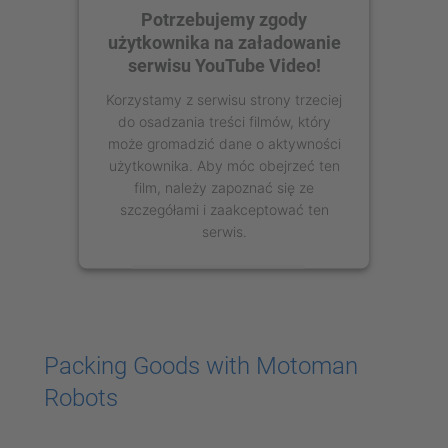
Potrzebujemy zgody
użytkownika na załadowanie
serwisu YouTube Video!
Korzystamy z serwisu strony trzeciej
do osadzania treści filmów, który
może gromadzić dane o aktywności
użytkownika. Aby móc obejrzeć ten
film, należy zapoznać się ze
szczegółami i zaakceptować ten
serwis.
Więcej informacji
Zaakceptuj
Packing Goods with Motoman
powered by
Usercentrics Consent
Robots
Management Platform