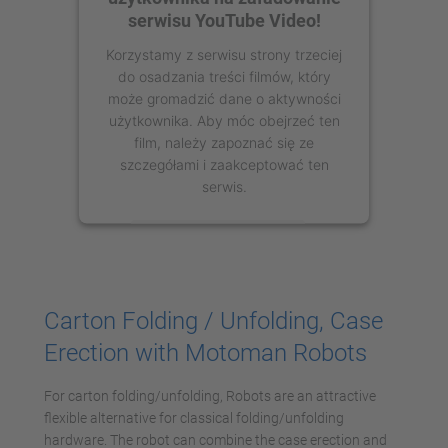
serwisu YouTube Video!
Korzystamy z serwisu strony trzeciej
do osadzania treści filmów, który
może gromadzić dane o aktywności
użytkownika. Aby móc obejrzeć ten
film, należy zapoznać się ze
szczegółami i zaakceptować ten
serwis.
Więcej informacji
Zaakceptuj
Carton Folding / Unfolding, Case
powered by
Usercentrics Consent
Erection with Motoman Robots
Management Platform
For carton folding/unfolding, Robots are an attractive
flexible alternative for classical folding/unfolding
hardware. The robot can combine the case erection and