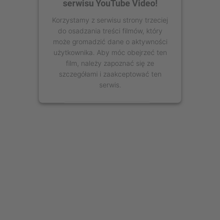
serwisu YouTube Video!
Korzystamy z serwisu strony trzeciej
do osadzania treści filmów, który
może gromadzić dane o aktywności
użytkownika. Aby móc obejrzeć ten
film, należy zapoznać się ze
szczegółami i zaakceptować ten
serwis.
Więcej informacji
Zaakceptuj
powered by
Usercentrics Consent
Management Platform