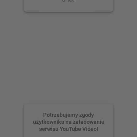
serwis.
Więcej informacji
Zaakceptuj
powered by
Usercentrics Consent
Management Platform
Potrzebujemy zgody
użytkownika na załadowanie
serwisu YouTube Video!