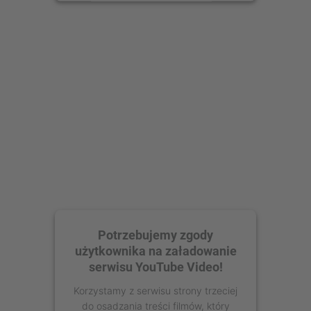
Więcej informacji
Zaakceptuj
powered by
Usercentrics Consent
Management Platform
Potrzebujemy zgody
użytkownika na załadowanie
serwisu YouTube Video!
Korzystamy z serwisu strony trzeciej
do osadzania treści filmów, który