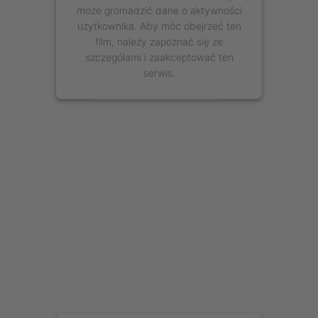
może gromadzić dane o aktywności
użytkownika. Aby móc obejrzeć ten
film, należy zapoznać się ze
szczegółami i zaakceptować ten
serwis.
Więcej informacji
Zaakceptuj
powered by
Usercentrics Consent
Management Platform