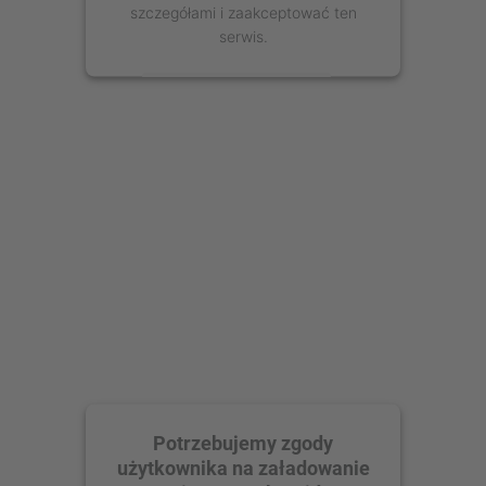
szczegółami i zaakceptować ten
serwis.
Więcej informacji
Zaakceptuj
powered by
Usercentrics Consent
Management Platform
Potrzebujemy zgody
użytkownika na załadowanie