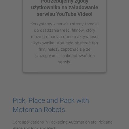
Potrzebujemy zgody
użytkownika na załadowanie
serwisu YouTube Video!
Korzystamy z serwisu strony trzeciej
do osadzania treści filmów, który
może gromadzić dane o aktywności
użytkownika. Aby móc obejrzeć ten
film, należy zapoznać się ze
szczegółami i zaakceptować ten
serwis.
Więcej informacji
Zaakceptuj
Pick, Place and Pack with
powered by
Usercentrics Consent
Motoman Robots
Management Platform
Core applications in Packaging Automation are Pick and
Place and Pick and Pack.