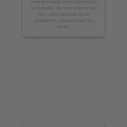
może gromadzić dane o aktywności
użytkownika. Aby móc obejrzeć ten
film, należy zapoznać się ze
szczegółami i zaakceptować ten
serwis.
Więcej informacji
Zaakceptuj
powered by
Usercentrics Consent
Management Platform