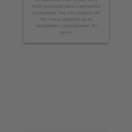
może gromadzić dane o aktywności
użytkownika. Aby móc obejrzeć ten
film, należy zapoznać się ze
szczegółami i zaakceptować ten
serwis.
Więcej informacji
Zaakceptuj
powered by
Usercentrics Consent
Management Platform