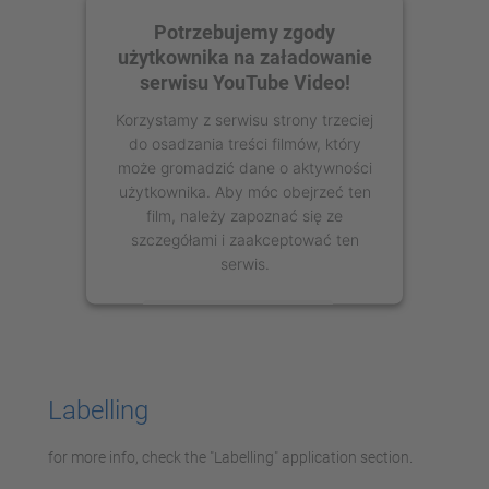
Potrzebujemy zgody
użytkownika na załadowanie
serwisu YouTube Video!
Korzystamy z serwisu strony trzeciej
do osadzania treści filmów, który
może gromadzić dane o aktywności
użytkownika. Aby móc obejrzeć ten
film, należy zapoznać się ze
szczegółami i zaakceptować ten
serwis.
Więcej informacji
Zaakceptuj
Labelling
powered by
Usercentrics Consent
Management Platform
for more info, check the "Labelling" application section.