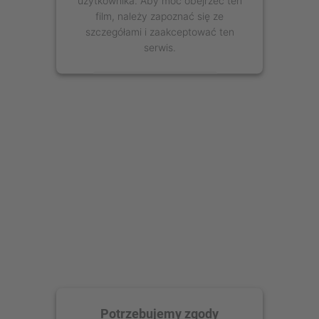
film, należy zapoznać się ze
szczegółami i zaakceptować ten
serwis.
Więcej informacji
Zaakceptuj
powered by
Usercentrics Consent
Management Platform
Potrzebujemy zgody