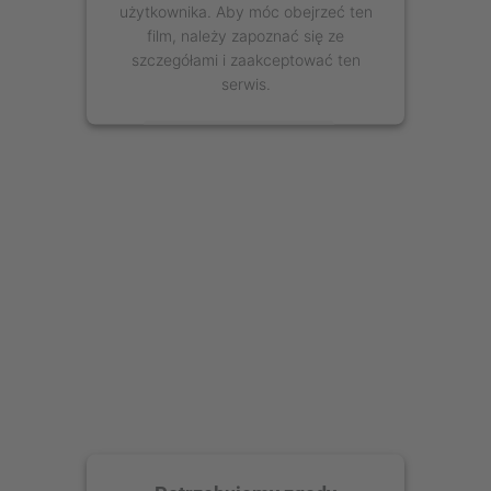
użytkownika. Aby móc obejrzeć ten
film, należy zapoznać się ze
szczegółami i zaakceptować ten
serwis.
Więcej informacji
Zaakceptuj
powered by
Usercentrics Consent
Management Platform