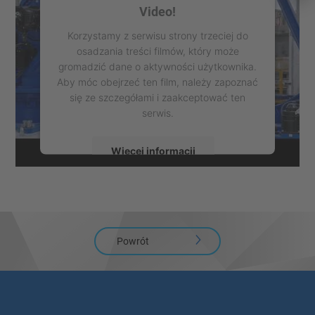
Video!
Korzystamy z serwisu strony trzeciej do
osadzania treści filmów, który może
gromadzić dane o aktywności użytkownika.
Aby móc obejrzeć ten film, należy zapoznać
się ze szczegółami i zaakceptować ten
serwis.
Więcej informacji
Zaakceptuj
powered by
Usercentrics Consent
Management Platform
Powrót