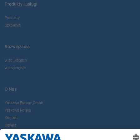
Produkty i usługi
Produkty
Szkolenia
Rozwiązania
w aplikacjach
w przemyśle
O Nas
Yaskawa Europe Gmbh
Yaskawa Polska
Kontakt
Kariera