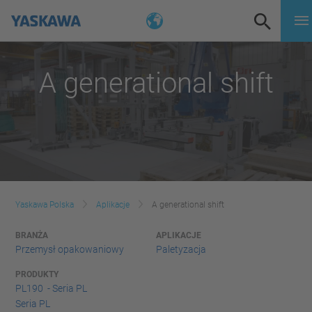
A generational shift
Yaskawa Polska
Aplikacje
A generational shift
BRANŻA
APLIKACJE
Przemysł opakowaniowy
Paletyzacja
PRODUKTY
PL190 - Seria PL
Seria PL