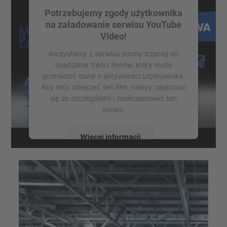
Potrzebujemy zgody użytkownika
na załadowanie serwisu YouTube
Video!
Korzystamy z serwisu strony trzeciej do
osadzania treści filmów, który może
gromadzić dane o aktywności użytkownika.
Aby móc obejrzeć ten film, należy zapoznać
się ze szczegółami i zaakceptować ten
serwis.
Więcej informacji
Zaakceptuj
powered by
Usercentrics Consent
Management Platform