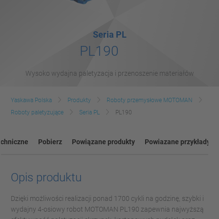
Seria PL
PL190
Wysoko wydajna paletyzacja i przenoszenie materiałów
Yaskawa Polska
Produkty
Roboty przemysłowe MOTOMAN
Roboty paletyzujące
Seria PL
PL190
echniczne
Pobierz
Powiązane produkty
Powiazane przykłady
Opis produktu
Dzięki możliwości realizacji ponad 1700 cykli na godzinę, szybki i
wydajny 4-osiowy robot MOTOMAN PL190 zapewnia najwyższą