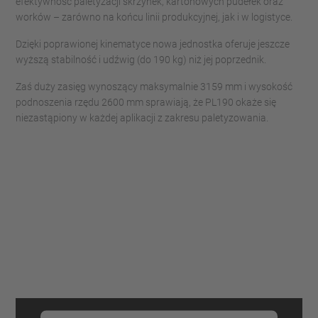
efektywność paletyzacji skrzynek, kartonowych pudełek oraz
worków – zarówno na końcu linii produkcyjnej, jak i w logistyce.
Dzięki poprawionej kinematyce nowa jednostka oferuje jeszcze
wyższą stabilność i udźwig (do 190 kg) niż jej poprzednik.
Zaś duży zasięg wynoszący maksymalnie 3159 mm i wysokość
podnoszenia rzędu 2600 mm sprawiają, że PL190 okaże się
niezastąpiony w każdej aplikacji z zakresu paletyzowania.