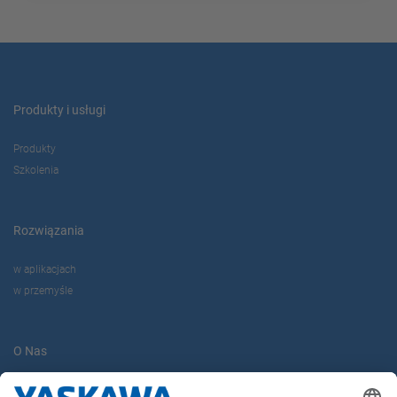
Produkty i usługi
Produkty
Szkolenia
Rozwiązania
w aplikacjach
w przemyśle
O Nas
Yaskawa Europe Gmbh