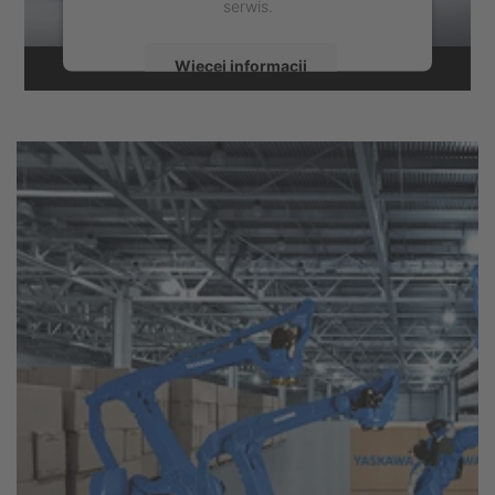
serwis.
Więcej informacji
Zaakceptuj
powered by
Usercentrics Consent
Management Platform