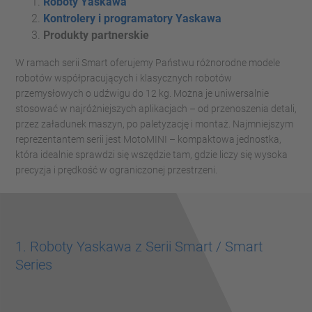
Roboty Yaskawa
Kontrolery i programatory Yaskawa
Produkty partnerskie
W ramach serii Smart oferujemy Państwu różnorodne modele
robotów współpracujących i klasycznych robotów
przemysłowych o udźwigu do 12 kg. Można je uniwersalnie
stosować w najróżniejszych aplikacjach – od przenoszenia detali,
przez załadunek maszyn, po paletyzację i montaż. Najmniejszym
reprezentantem serii jest MotoMINI – kompaktowa jednostka,
która idealnie sprawdzi się wszędzie tam, gdzie liczy się wysoka
precyzja i prędkość w ograniczonej przestrzeni.
1. Roboty Yaskawa z Serii Smart / Smart
Series