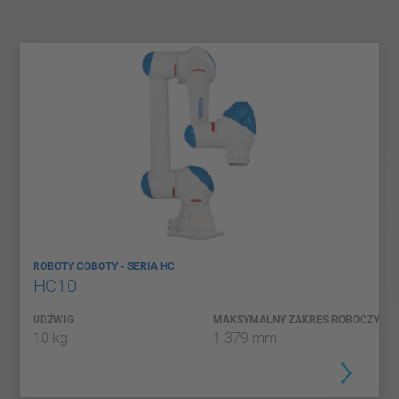
ROBOTY COBOTY - SERIA HC
HC10
UDŹWIG
MAKSYMALNY ZAKRES ROBOCZY
10 kg
1 379 mm