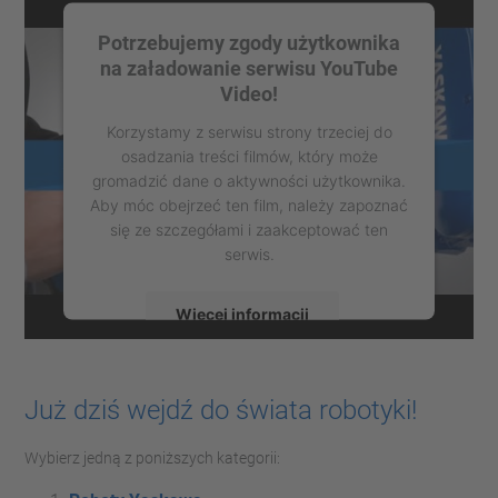
Potrzebujemy zgody użytkownika
na załadowanie serwisu YouTube
Video!
Korzystamy z serwisu strony trzeciej do
osadzania treści filmów, który może
gromadzić dane o aktywności użytkownika.
Aby móc obejrzeć ten film, należy zapoznać
się ze szczegółami i zaakceptować ten
serwis.
Więcej informacji
Zaakceptuj
Już dziś wejdź do świata robotyki!
powered by
Usercentrics Consent
Management Platform
Wybierz jedną z poniższych kategorii: