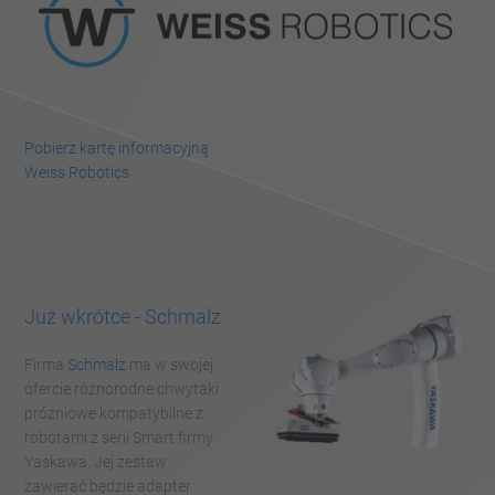
Pobierz kartę informacyjną
Weiss Robotics
Już wkrótce -
Schmalz
Firma
Schmalz
ma w swojej
ofercie różnorodne chwytaki
próżniowe kompatybilne z
robotami z serii Smart firmy
Yaskawa. Jej zestaw
zawierać będzie adapter