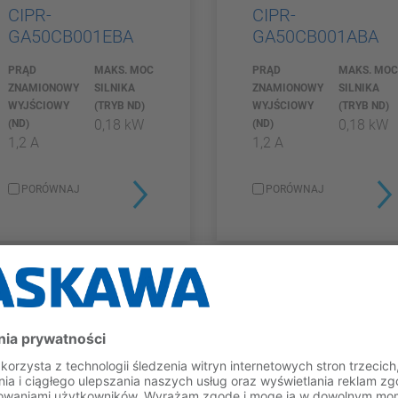
CIPR-
CIPR-
GA50CB001EBA
GA50CB001ABA
PRĄD
MAKS. MOC
PRĄD
MAKS. MO
ZNAMIONOWY
SILNIKA
ZNAMIONOWY
SILNIKA
WYJŚCIOWY
(TRYB ND)
WYJŚCIOWY
(TRYB ND)
0,18 kW
0,18 kW
(ND)
(ND)
1,2 A
1,2 A
PORÓWNAJ
PORÓWNAJ