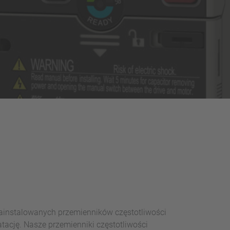
ainstalowanych przemienników częstotliwości
atację. Nasze przemienniki częstotliwości