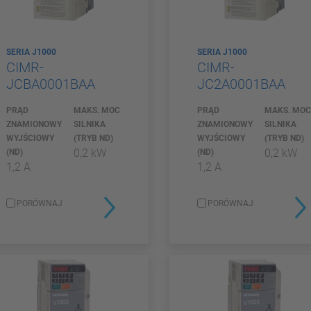
SERIA J1000
SERIA J1000
CIMR-
CIMR-
JCBA0001BAA
JC2A0001BAA
PRĄD
MAKS. MOC
PRĄD
MAKS. MO
ZNAMIONOWY
SILNIKA
ZNAMIONOWY
SILNIKA
WYJŚCIOWY
(TRYB ND)
WYJŚCIOWY
(TRYB ND)
0,2 kW
0,2 kW
(ND)
(ND)
1,2 A
1,2 A
PORÓWNAJ
PORÓWNAJ