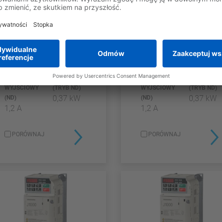
MIKROPRZEMIENNIK DO
MIKROPRZEMIENNIK DO
ZASTOSOWAŃ
ZASTOSOWAŃ
PRZEMYSŁOWYCH - SERIA
PRZEMYSŁOWYCH - SERIA
GA500
GA500
GA50C4001EBA
GA50C4001ABA
PRĄD
MAKS. MOC
PRĄD
MAKS. MO
ZNAMIONOWY
SILNIKA
ZNAMIONOWY
SILNIKA
WYJŚCIOWY
(TRYB ND)
WYJŚCIOWY
(TRYB ND)
0,37 kW
0,37 kW
(ND)
(ND)
1,2 A
1,2 A
PORÓWNAJ
PORÓWNAJ