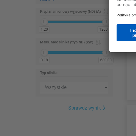
Prąd znamionowy wyjściowy (ND) (A)
1.20
1200.00
Maks. Moc silnika (tryb ND) (kW)
0.18
630.00
Typ silnika
Sprawdź wynik