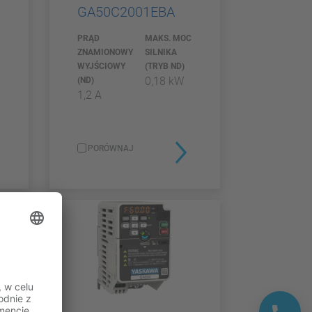
GA50C2001EBA
PRĄD
MAKS. MOC
ZNAMIONOWY
SILNIKA
C
WYJŚCIOWY
(TRYB ND)
0,18 kW
(ND)
1,2 A
PORÓWNAJ