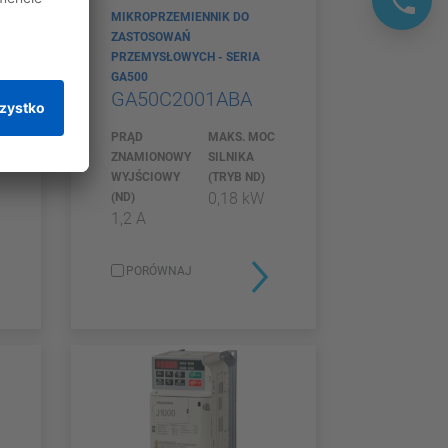
MIKROPRZEMIENNIK DO
ZASTOSOWAŃ
PRZEMYSŁOWYCH - SERIA
GA500
GA50C2001ABA
C
PRĄD
MAKS. MOC
ZNAMIONOWY
SILNIKA
WYJŚCIOWY
(TRYB ND)
0,18 kW
(ND)
1,2 A
PORÓWNAJ