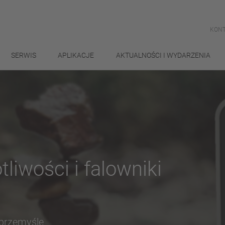
KONT
SERWIS
APLIKACJE
AKTUALNOŚCI I WYDARZENIA
liwości i falowniki
 przemyśle