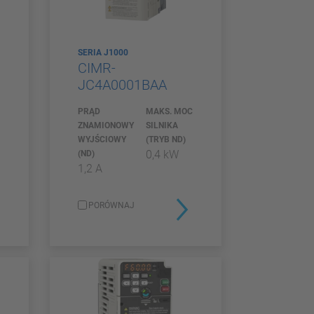
SERIA J1000
CIMR-
JC4A0001BAA
C
PRĄD
MAKS. MOC
ZNAMIONOWY
SILNIKA
WYJŚCIOWY
(TRYB ND)
0,4 kW
(ND)
1,2 A
PORÓWNAJ