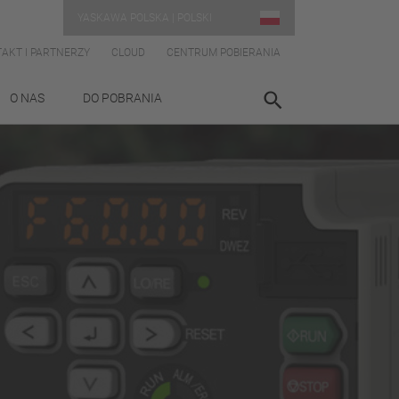
YASKAWA POLSKA | POLSKI
AKT I PARTNERZY
CLOUD
CENTRUM POBIERANIA
O NAS
DO POBRANIA