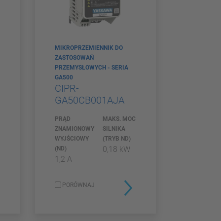
MIKROPRZEMIENNIK DO
ZASTOSOWAŃ
PRZEMYSŁOWYCH - SERIA
GA500
CIPR-
C
GA50CB001AJA
PRĄD
MAKS. MOC
ZNAMIONOWY
SILNIKA
WYJŚCIOWY
(TRYB ND)
0,18 kW
(ND)
1,2 A
PORÓWNAJ