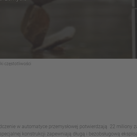
ki częstotliwości
dczenie w automatyce przemysłowej potwierdzają 22 miliony z
i specjalnej konstrukcji zapewniają długą i bezobsługową eksplo