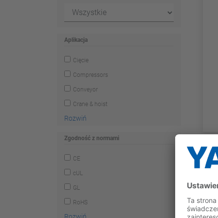
Aplikacja
Cięcie
Compressors
Conveyor
Crane & hoist
Rozwiń
Zgodność z normami
CE
cUL
GL
RoHS
Rozwiń