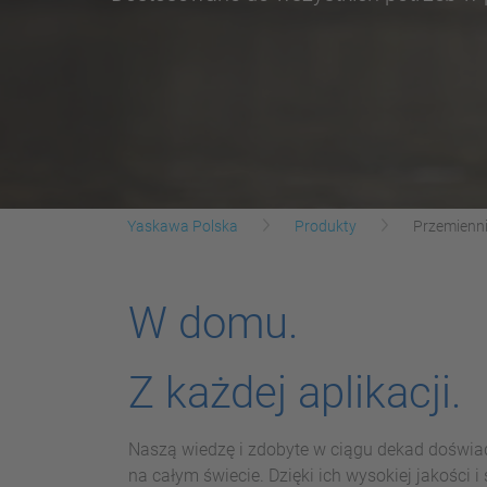
Yaskawa Polska
Produkty
Przemienni
W domu.
Z każdej aplikacji.
Naszą wiedzę i zdobyte w ciągu dekad doświa
na całym świecie. Dzięki ich wysokiej jakości 