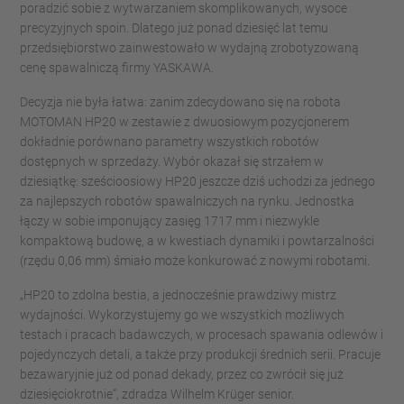
poradzić sobie z wytwarzaniem skomplikowanych, wysoce
precyzyjnych spoin. Dlatego już ponad dziesięć lat temu
przedsiębiorstwo zainwestowało w wydajną zrobotyzowaną
cenę spawalniczą firmy YASKAWA.
Decyzja nie była łatwa: zanim zdecydowano się na robota
MOTOMAN HP20 w zestawie z dwuosiowym pozycjonerem
dokładnie porównano parametry wszystkich robotów
dostępnych w sprzedaży. Wybór okazał się strzałem w
dziesiątkę: sześcioosiowy HP20 jeszcze dziś uchodzi za jednego
za najlepszych robotów spawalniczych na rynku. Jednostka
łączy w sobie imponujący zasięg 1717 mm i niezwykle
kompaktową budowę, a w kwestiach dynamiki i powtarzalności
(rzędu 0,06 mm) śmiało może konkurować z nowymi robotami.
„HP20 to zdolna bestia, a jednocześnie prawdziwy mistrz
wydajności. Wykorzystujemy go we wszystkich możliwych
testach i pracach badawczych, w procesach spawania odlewów i
pojedynczych detali, a także przy produkcji średnich serii. Pracuje
bezawaryjnie już od ponad dekady, przez co zwrócił się już
dziesięciokrotnie”, zdradza Wilhelm Krüger senior.