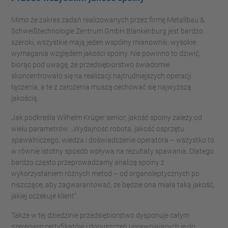
Mimo że
zakres zadań realizowanych przez firmę Metallbau &
Schweißtechnologie Zentrum GmbH Blankenburg
jest bardzo
szeroki, wszystkie mają jeden wspólny mianownik: wysokie
wymagania względem jakości spoiny. Nie powinno to dziwić,
biorąc pod uwagę, że przedsiębiorstwo świadomie
skoncentrowało się na realizacji najtrudniejszych operacji
łączenia, a te z założenia muszą cechować się najwyższą
jakością.
Jak podkreśla Wilhelm Krüger senior, jakość spoiny zależy od
wielu parametrów: „Wydajność robota, jakość osprzętu
spawalniczego, wiedza i doświadczenie operatora – wszystko to
w równie istotny sposób wpływa na rezultaty spawania. Dlatego
bardzo często przeprowadzamy analizę spoiny z
wykorzystaniem różnych metod – od organoleptycznych po
niszczące, aby zagwarantować, że będzie ona miała taką jakość,
jakiej oczekuje klient”.
Także w tej dziedzinie przedsiębiorstwo dysponuje całym
szeregiem certyfikatów i dopuszczeń uprawniających je do