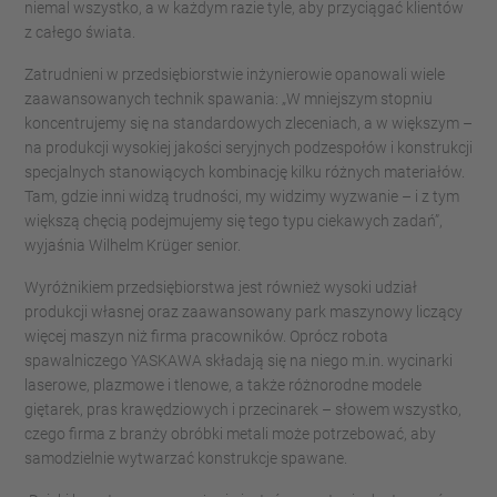
niemal wszystko, a w każdym razie tyle, aby przyciągać klientów
z całego świata.
Zatrudnieni w przedsiębiorstwie inżynierowie opanowali wiele
zaawansowanych technik spawania: „W mniejszym stopniu
koncentrujemy się na standardowych zleceniach, a w większym –
na produkcji wysokiej jakości seryjnych podzespołów i konstrukcji
specjalnych stanowiących kombinację kilku różnych materiałów.
Tam, gdzie inni widzą trudności, my widzimy wyzwanie – i z tym
większą chęcią podejmujemy się tego typu ciekawych zadań”,
wyjaśnia Wilhelm Krüger senior.
Wyróżnikiem przedsiębiorstwa jest również wysoki udział
produkcji własnej oraz zaawansowany park maszynowy liczący
więcej maszyn niż firma pracowników. Oprócz robota
spawalniczego YASKAWA składają się na niego m.in. wycinarki
laserowe, plazmowe i tlenowe, a także różnorodne modele
giętarek, pras krawędziowych i przecinarek – słowem wszystko,
czego firma z branży obróbki metali może potrzebować, aby
samodzielnie wytwarzać konstrukcje spawane.