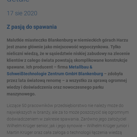
17 sie 2020
Z pasją do spawania
Malutkie miasteczko Blankenburg w niemieckich górach Harzu
jest znane głównie jako miejscowość wypoczynkowa. Tylko
nieliczni wiedzą, że w sąsiedztwie niskiej zabudowy na zlecenie
klientów z całego świata powstają skomplikowane konstrukcje
spawane. Ich producent – firma
Metallbau &
Schweißtechnologie Zentrum GmbH Blankenburg
– zdobyła
przez lata światową renomę – a wszystko za sprawą ogromnej
wiedzy i doświadczenia oraz nowoczesnego parku
maszynowego.
Liczące 50 pracowników przedsiębiorstwo nie należy może do
największych w branży, ale za to może poszczycić się ogromnym
doświadczeniem w zakresie spawania. Zarówno jego założyciel
Wilhelm Krüger senior, jak i jego synowie – Wilhelm Krüger junior i
Martin Krüger oraz cała załoga o technologii łączenia wiedzą