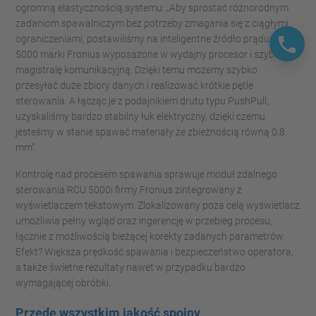
ogromną elastycznością systemu: „Aby sprostać różnorodnym
zadaniom spawalniczym bez potrzeby zmagania się z ciągłymi
ograniczeniami, postawiliśmy na inteligentne źródło prądu TPS/i
5000 marki Fronius wyposażone w wydajny procesor i szybką
magistralę komunikacyjną. Dzięki temu możemy szybko
przesyłać duże zbiory danych i realizować krótkie pętle
sterowania. A łącząc je z podajnikiem drutu typu PushPull,
uzyskaliśmy bardzo stabilny łuk elektryczny, dzięki czemu
jesteśmy w stanie spawać materiały ze zbieżnością równą 0,8
mm”.
Kontrolę nad procesem spawania sprawuje moduł zdalnego
sterowania RCU 5000i firmy Fronius zintegrowany z
wyświetlaczem tekstowym. Zlokalizowany poza celą wyświetlacz
umożliwia pełny wgląd oraz ingerencję w przebieg procesu,
łącznie z możliwością bieżącej korekty zadanych parametrów.
Efekt? Większa prędkość spawania i bezpieczeństwo operatora,
a także świetne rezultaty nawet w przypadku bardzo
wymagającej obróbki.
Przede wszystkim jakość spoiny