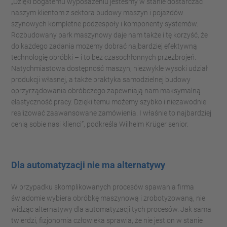
„Dzięki bogatemu wyposażeniu jesteśmy w stanie dostarczać
naszym klientom z sektora budowy maszyn i pojazdów
szynowych kompletne podzespoły i komponenty systemów.
Rozbudowany park maszynowy daje nam także i tę korzyść, że
do każdego zadania możemy dobrać najbardziej efektywną
technologię obróbki – i to bez czasochłonnych przezbrojeń.
Natychmiastowa dostępność maszyn, niezwykle wysoki udział
produkcji własnej, a także praktyka samodzielnej budowy
oprzyrządowania obróbczego zapewniają nam maksymalną
elastyczność pracy. Dzięki temu możemy szybko i niezawodnie
realizować zaawansowane zamówienia. I właśnie to najbardziej
cenią sobie nasi klienci”, podkreśla Wilhelm Krüger senior.
Dla automatyzacji nie ma alternatywy
W przypadku skomplikowanych procesów spawania firma
świadomie wybiera obróbkę maszynową i zrobotyzowaną, nie
widząc alternatywy dla automatyzacji tych procesów. Jak sama
twierdzi, fizjonomia człowieka sprawia, że nie jest on w stanie