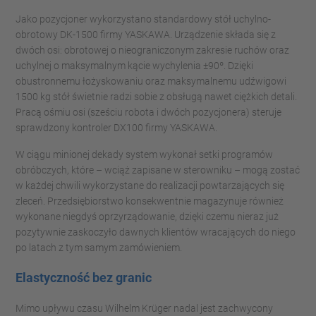
Jako pozycjoner wykorzystano standardowy stół uchylno-
obrotowy DK-1500 firmy YASKAWA. Urządzenie składa się z
dwóch osi: obrotowej o nieograniczonym zakresie ruchów oraz
uchylnej o maksymalnym kącie wychylenia ±90º. Dzięki
obustronnemu łożyskowaniu oraz maksymalnemu udźwigowi
1500 kg stół świetnie radzi sobie z obsługą nawet ciężkich detali.
Pracą ośmiu osi (sześciu robota i dwóch pozycjonera) steruje
sprawdzony kontroler DX100 firmy YASKAWA.
W ciągu minionej dekady system wykonał setki programów
obróbczych, które – wciąż zapisane w sterowniku – mogą zostać
w każdej chwili wykorzystane do realizacji powtarzających się
zleceń. Przedsiębiorstwo konsekwentnie magazynuje również
wykonane niegdyś oprzyrządowanie, dzięki czemu nieraz już
pozytywnie zaskoczyło dawnych klientów wracających do niego
po latach z tym samym zamówieniem.
Elastyczność bez granic
Mimo upływu czasu Wilhelm Krüger nadal jest zachwycony