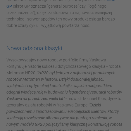
GP
(skrót GP oznacza "general purpose" czyli "ogólnego
przeznaczenia"), dzięki zastosowaniu najnowocześniejszej
technologii serwonapędów ten nowy produkt osiąga bardzo
dobre czasy cyklu i wyjątkową powtarzalność.
Nowa odsłona klasyki
Wysokowydajny nowy robot w portfolio firmy Yaskawa
kontynuuje historię sukcesu dotychczasowego klasyka - robota
Motoman HP20.
"HP20 był jednym z najbardziej popularnych
robotów Motoman w historii. Dzięki doskonałej jakości,
wydajności i optymalnej konstrukcji z wąskim nadgarstkiem
odegrał wiodącą rolę w budowaniu legendarnej reputacji robotów
Yaskawa na przestrzeni wielu lat"
- mówi dr Michael Klos, dyrektor
generalny działu robotyki w Yaskawa Europe.
"Dzięki
powszechnemu zapotrzebowaniu europejskich klientów, którzy
wybierają rozwiązanie alternatywne dla pustego ramienia, w
nowym modelu GP20 połączyliśmy klasyczną konstrukcję robota
przemysłowego ze wszystkimi możliwościami najnowszej