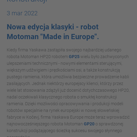
3 mar 2022
Nowa edycja klasyki - robot
Motoman "Made in Europe".
Kiedy firma Yaskawa zastąpiła swojego najbardziej udanego
robota Motoman HP20 robotem
GP25
wielu było zachwyconych
ulepszeniami technicznymi - nowymi elementami sterującymi,
większym udźwigiem i prędkościami osi, a także konstrukcją
pustego ramienia, która umożliwia bezpieczne prowadzenie kabli
zasilających. Jednak niektórzy europejscy klienci, którzy przez
wiele lat stosowania zdążyli już docenić dotychczasowego HP20,
nadal oczekiwali klasycznego robota o smukłej konstrukcji
ramienia. Dzięki możliwości opracowywania i produkcji modeli
robotów specjalnie na rynek europejski w nowej słoweńskiej
fabryce w Kočevj, firma Yaskawa Europe może teraz wprowadzić
najnowocześniejszego robota Motoman
GP20
o sprawdzonej
konstrukcji podążającego ścieżką sukcesu swojego słynnego