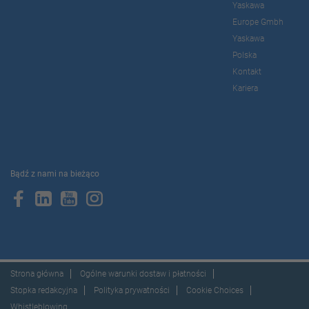
Yaskawa
Europe Gmbh
Yaskawa
Polska
Kontakt
Kariera
Bądź z nami na bieżąco
Strona główna
Ogólne warunki dostaw i płatności
Stopka redakcyjna
Polityka prywatności
Cookie Choices
Whistleblowing