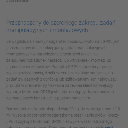
poprzednika.
Przeznaczony do szerokiego zakresu zadań
manipulacyjnych i montażowych
Ze względu na smukły nadgarstek 6-osiowy Motoman GP20 jest
przeznaczony do szerokiej gamy zadań manipulacyjnych i
montażowych w ograniczonej przestrzeni takich jak
załadunek/rozładunek narzędzi lub wtryskarek, montaż lub
przenoszenie elementów. Ponadto GP 20 charakteryzuje się
wysoką sztywnością, dzięki czemu szczególnie nadaje się do
zadań związanych z obróbką lub szlifowaniem. Ten najnowszy
produkt w ofercie firmy Yaskawa zapewnia klientom większy
wybór, a Motoman GP25 jest nadal dostępny do zastosowań
wymagających konstrukcji z pustym ramieniem.
Oprócz smukłej konstrukcji, udźwig 20 kg, duży zasięg ponad 1,8
m i wysoka odporność nadgarstka na przenikanie pyłów i cieczy
(IP67) czynią z Motoman GP20 niezwykle wszechstronnego
robota przemysłowego. Podobnie jak wszystkie modele
serii