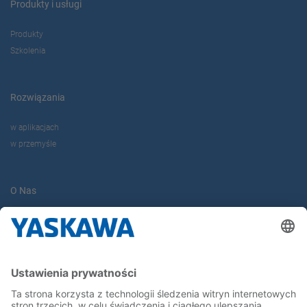
Produkty i usługi
Produkty
Szkolenia
Rozwiązania
w aplikacjach
w przemyśle
O Nas
Yaskawa Europe Gmbh
Yaskawa Polska
Kontakt
Kariera