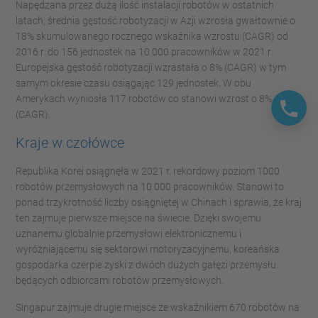
Napędzana przez dużą ilość instalacji robotów w ostatnich
latach, średnia gęstość robotyzacji w Azji wzrosła gwałtownie o
18% skumulowanego rocznego wskaźnika wzrostu (CAGR) od
2016 r. do 156 jednostek na 10 000 pracowników w 2021 r.
Europejska gęstość robotyzacji wzrastała o 8% (CAGR) w tym
samym okresie czasu osiągając 129 jednostek. W obu
Amerykach wyniosła 117 robotów co stanowi wzrost o 8%
(CAGR).
Kraje w czołówce
Republika Korei osiągnęła w 2021 r. rekordowy poziom 1000
robotów przemysłowych na 10 000 pracowników. Stanowi to
ponad trzykrotność liczby osiągniętej w Chinach i sprawia, że kraj
ten zajmuje pierwsze miejsce na świecie. Dzięki swojemu
uznanemu globalnie przemysłowi elektronicznemu i
wyróżniającemu się sektorowi motoryzacyjnemu, koreańska
gospodarka czerpie zyski z dwóch dużych gałęzi przemysłu
będących odbiorcami robotów przemysłowych.
Singapur zajmuje drugie miejsce ze wskaźnikiem 670 robotów na