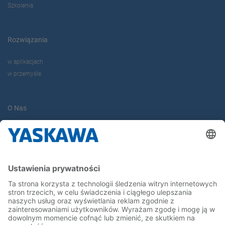
Szkolenia
Rozwiązania
w aplikacjach
w przemyśle
O Nas
Yaskawa Europe Gmbh
Yaskawa Polska
Kontakt
Kariera