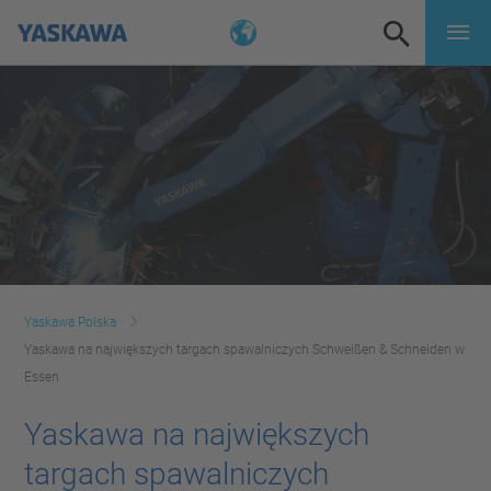
Yaskawa Polska
Yaskawa na największych targach spawalniczych Schweißen & Schneiden w
Essen
Yaskawa na największych
targach spawalniczych