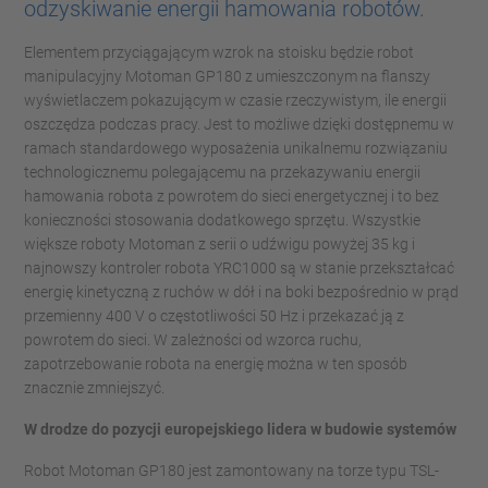
odzyskiwanie energii hamowania robotów.
Elementem przyciągającym wzrok na stoisku będzie robot
manipulacyjny Motoman GP180 z umieszczonym na flanszy
wyświetlaczem pokazującym w czasie rzeczywistym, ile energii
oszczędza podczas pracy. Jest to możliwe dzięki dostępnemu w
ramach standardowego wyposażenia unikalnemu rozwiązaniu
technologicznemu polegającemu na przekazywaniu energii
hamowania robota z powrotem do sieci energetycznej i to bez
konieczności stosowania dodatkowego sprzętu. Wszystkie
większe roboty Motoman z serii o udźwigu powyżej 35 kg i
najnowszy kontroler robota YRC1000 są w stanie przekształcać
energię kinetyczną z ruchów w dół i na boki bezpośrednio w prąd
przemienny 400 V o częstotliwości 50 Hz i przekazać ją z
powrotem do sieci. W zależności od wzorca ruchu,
zapotrzebowanie robota na energię można w ten sposób
znacznie zmniejszyć.
W drodze do pozycji europejskiego lidera w budowie systemów
Robot Motoman GP180 jest zamontowany na torze typu TSL-