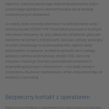
ciężarów, znacznie poprawiając ergonomię stanowiska pracy i
umożliwiając operatorowi skoncentrowanie się na bardziej
konstruktywnych działaniach.
Co więcej, dzięki wysokiej odporności na oddziaływanie wody i
zanieczyszczeń HC20DT IP67 może także pracować w trudnych
warunkach otoczenia, np. przy załadunku obrabiarek, gdzie jest
narażony na kontakt z chłodziwami. Zaś duży udźwig i podwójny
chwytak umożliwiają mu przenoszenie kilku ciężkich detali
jednocześnie, co sprawia, że idealnie sprawdzi się w szeregu
aplikacji z zakresu automatyzacji obróbki CNC. Ale to nie
wszystko: można go również z powodzeniem stosować w
przemyśle spożywczym i chemicznym – a to dzięki łatwej w
czyszczeniu obudowie i zastosowaniu smaru dopuszczonego do
kontaktu z żywnością.
Bezpieczny kontakt z operatorem
Elastyczna interakcja z otoczeniem przy zachowaniu wysokiego