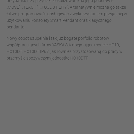
przypadku trzy przyciski zlokalizowane na jego podstawie:
„MOVE”, „TEACH” i „TOOL UTILITY”. Alternatywnie można go także
łatwo programować i obsługiwać z wykorzystaniem przyjaznej w
użytkowaniu konsolety Smart Pendant oraz klasycznego
pendanta.
Nowy cobot uzupełnia i tak już bogate porfolio robotów
współpracujących firmy YASKAWA obejmujące modele HC10,
HC10DT, HC10DT IP67, jak również przystosowaną do pracy w
przemyśle spożywczym jednostkę HC10DTF.