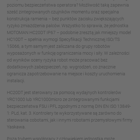
poziomu bezpieczeństwa operatora? Możliwość taką zapewnia
sześć zintegrowanych czujników momentu oraz specjalna
konstrukcja ramienia – bez punktów zacisku zwiększających
ryzyko zmiażdżenia palców. Wszystko to sprawia, że jednostka
MOTOMAN HC20DT IP67 – podobnie zresztą jak mniejszy model
HC10DT – spełnia wymogi Specyfikacji Technicznej ISO/TS
15066, a tym samym jest zaliczana do grupy robotów
wyposażonych w funkcję ograniczenia mocy i siły. W zależności
od wyników oceny ryzyka robot może pracować bez
dodatkowych zabezpieczeń, np. wygrodzeń, co znacznie
ogranicza zapotrzebowanie na miejsce i koszty uruchomienia
instalacji.
HC20DT jest sterowany za pomocą wydajnych kontrolerów
YRC1000 lub YRC1000micro ze zintegrowanymi funkcjami
bezpieczeństwa FSU i PFL zgodnymi z normą DIN EN ISO 13849-
1: PLd, kat. 3. Kontrolery te wykorzystywane są zarówno do
sterowania cobotami, jak i innymi robotami przemysłowymi firmy
Yaskawa.
Poza trybem współpracy z człowiekiem jednostka może