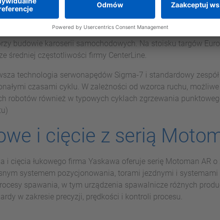
oisku Yaskawa jest wysoce elastyczna i wydajna seria robot
 od 80 do 250 kg są przystosowane do pracy z różnymi popular
owego, a w szczególności z serwosterowanymi zgrzewadłami 
przy budowie karoserii samochodowych. Na stoisku targów Eur
średniej częstotliwości firmy CenterLine.
nowsza technologia serwonapędów Sigma-7 i standardowy zespó
onałymi czasami cyklu. W zależności od wzorca ruchu, możliwe
ch robotów również w typowych cyklach zgrzewania punktowego
tu)
owe i cięcie z serią Moto
i cięcia łukowego firma Yaskawa oferuje serię Motoman AR o
asnym systemem pozycjonowania, torami jezdnymi i systemami 
rocesy spawania, w tym urządzenia spawalnicze różnych produ
rdy w zakresie precyzji, prędkości i kontroli procesu.