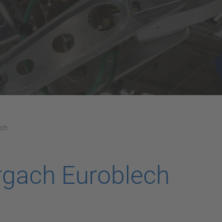
ech
rgach Euroblech