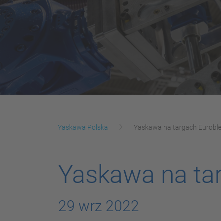
Yaskawa Polska
Yaskawa na targach Eurobl
Yaskawa na ta
29 wrz 2022