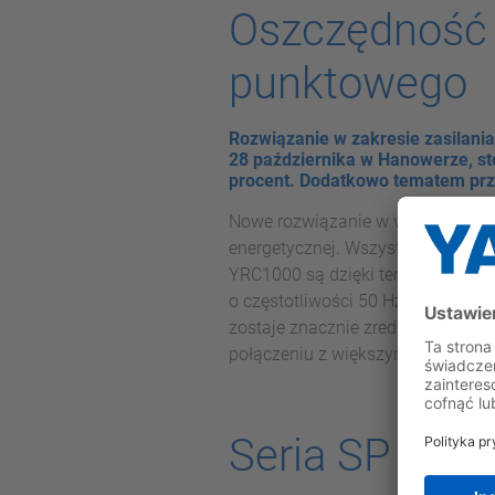
Oszczędność e
punktowego
Rozwiązanie w zakresie zasilani
28 października w Hanowerze, st
procent. Dodatkowo tematem pr
Nowe rozwiązanie w wersji stand
energetycznej. Wszystkie większe 
YRC1000 są dzięki temu w stanie 
o częstotliwości 50 Hz i odprowa
zostaje znacznie zredukowane. W
połączeniu z większymi robotami o
Seria SP do 