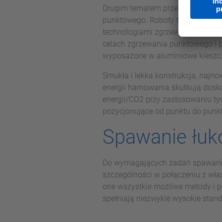
Drugim tematem przewodnim na st
punktowego. Roboty te o udźwigu
technologiami zgrzewania punkt
celach zgrzewania punktowego i 
wyposażone w aluminiowe kleszcze 
Smukła i lekka konstrukcja, naj
energii hamowania skutkują dosk
energii/CO2 przy zastosowaniu ty
pozycjonujące od punktu do punk
Spawanie łuk
Do wymagających zadań spawania 
szczególności w połączeniu z wł
one wszystkie możliwe metody i p
spełniają niezwykle wysokie standa