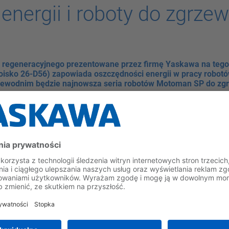
nergii i roboty do zgrze
a regeneracyjnego prezentowane przez firmę Yaskawa na tego
oisko 26-D56) zapowiada oszczędności energii w pracy robotó
zewodnim będzie najnowsza seria robotów Motoman SP do zg
ardowej bez dodatkowego osprzętu umożliwia odprowadzenie en
roboty Motoman z tej serii o udźwigu ok. 50 kg lub większym o
przetworzyć energię kinetyczną z ruchów w dół i na boki bezpo
dzić ją z powrotem do sieci. Odpowiednio do wzorców ruchów, z
arunkiem odzyskania energii jest zastosowanie standardowego
 udźwigu ok. 50 kg lub więcej.
zgrzewania punktowego