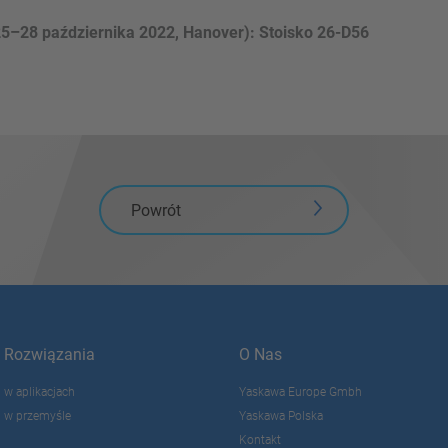
5–28 października 2022, Hanover): Stoisko 26-D56
Powrót
Rozwiązania
O Nas
w aplikacjach
Yaskawa Europe Gmbh
w przemyśle
Yaskawa Polska
Kontakt