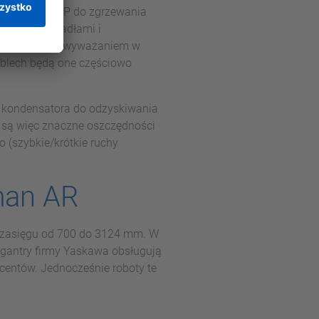
ów Motoman SP do zgrzewania
nymi zgrzewadłami i
z robotycznym wyważaniem w
oblech będą one częściowo
ł kondensatora do odzyskiwania
 są więc znaczne oszczędności
 (szybkie/krótkie ruchy
man AR
 zasięgu od 700 do 3124 mm. W
gantry firmy Yaskawa obsługują
centów. Jednocześnie roboty te