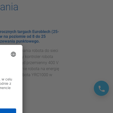
wania
rocznych targach Euroblech (25-
w na poziomie od 8 do 25
rzewania punktowego.
ergii hamowania robota do sieci
raz najnowszy kontroler robota
średnio na prąd przemienny 400 V
apotrzebowanie robota na energię
 kontrolera robota YRC1000 w