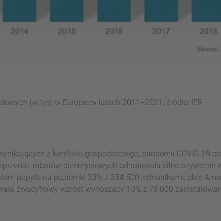
owych (w tys) w Europie w latach 2011–2021; źródło: IFR
ynikających z konfliktu gospodarczego, pandemii COVID-19 o
 sprzedaż robotów przemysłowych odnotowała silne ożywienie 
stem popytu na poziomie 33% z 354 500 jednostkami, obie Ame
wała dwucyfrowy wzrost wynoszący 15% z 78 000 zainstalowan