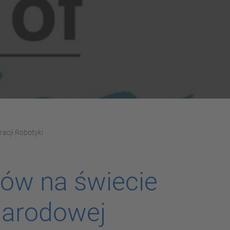
acji Robotyki
tów na świecie
narodowej