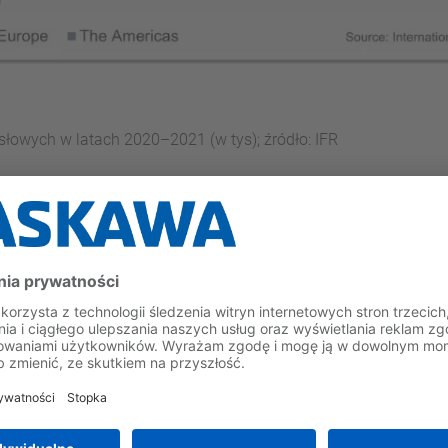
owych w latach 2020–2021 (w tys); źródło: IFR
nż
u udziału
przemysłu elektronicznego
w sprzedaży robotów na 
(109 000 instalacji, +37%) będący największym dotychczas od
ronicznemu (132 000 instalacji, +21%). Kolejne miejsce zajmuje
 38%,
przemysł tworzyw sztucznych i produktów chemicznych
z
5 300 instalacji, +24%.
ionów