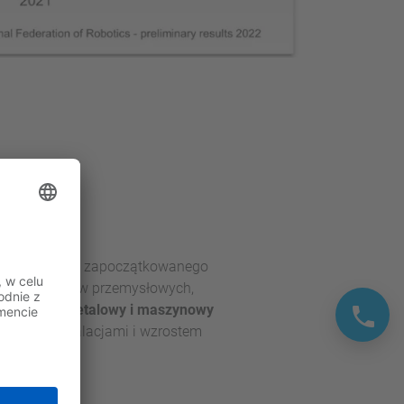
całym świecie zapoczątkowanego
biorcą robotów przemysłowych,
przemysł metalowy i maszynowy
 22 500 instalacjami i wzrostem