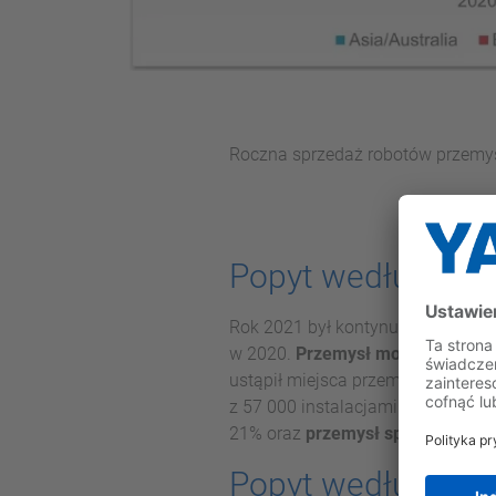
Roczna sprzedaż robotów przemysł
Popyt według bra
Rok 2021 był kontynuacją wzrost
w 2020.
Przemysł motoryzacyjny
ustąpił miejsca przemysłowi elekt
z 57 000 instalacjami i wzrostem
21% oraz
przemysł spożywczy
- 1
Popyt według reg