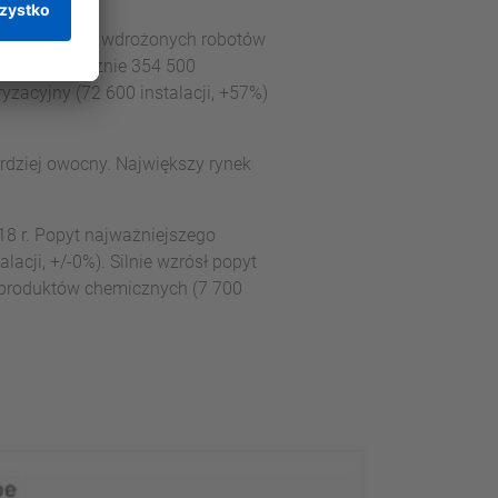
zystkich nowo wdrożonych robotów
rzedając łącznie 354 500
yzacyjny (72 600 instalacji, +57%)
rdziej owocny. Największy rynek
18 r. Popyt najważniejszego
acji, +/-0%). Silnie wzrósł popyt
i produktów chemicznych (7 700