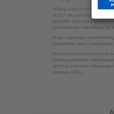
Według szacunków
IFR
wiodącą po
w 2021 roku pochodzi z Azji. W p
jednostek. Największymi odbiorcam
oraz metalowy i maszynowy (36 40
Drugim najlepszym wynikiem mogą 
amerykański, Stany Zjednoczone, 
Również Europa odradza się po dw
odbiorcy, przemysłu motoryzacyjne
ze strony przemysłu metalowego i
instalacji, +30%).