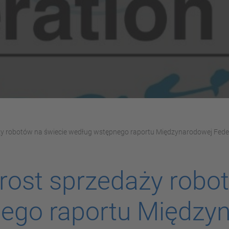
y robotów na świecie według wstępnego raportu Międzynarodowej Feder
rost sprzedaży robo
ego raportu Między