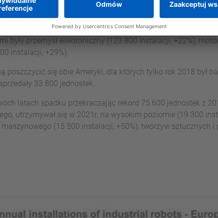
zycję w sprzedaży robotów zajmują nadal kraje Azji. 73% ws
orównaniu z rokiem poprzednim Azja odnotowała 33% wzrost sp
i były przemysł elektroniczny (123 800 instalacji, +22%), motor
0 instalacji, +29%).
poszczycić się obie Ameryki, dla których tylko rok 2018 był ba
sprzedały 33 800 jednostek.
óch latach spadku przekraczając rekord 75 600 jednostek z 20
go, utrzymywał się w 2021r. na wysokim poziomie (19 300 instal
 maszynowego (15 500 instalacji, +50%), tworzyw sztucznych 