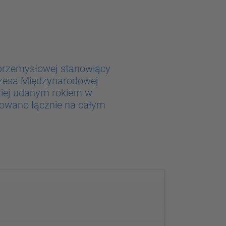
 przemysłowej stanowiący
ezesa Międzynarodowej
dziej udanym rokiem w
alowano łącznie na całym