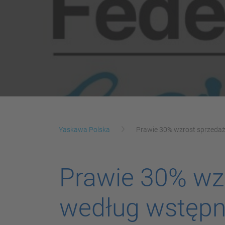
Yaskawa Polska
Prawie 30% wzrost sprzedaż
Prawie 30% wz
według wstępn