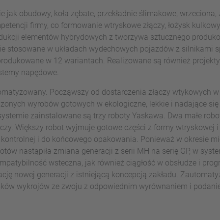
 jak obudowy, koła zębate, przekładnie ślimakowe, wrzeciona, 
tencji firmy, co formowanie wtryskowe złączy, łożysk kulkowyc
ukcji elementów hybrydowych z tworzywa sztucznego produk
nie stosowane w układach wydechowych pojazdów z silnikami 
rodukowane w 12 wariantach. Realizowane są również projekty
stemy napędowe.
utomatyzowany. Począwszy od dostarczenia złączy wtykowych w
zonych wyrobów gotowych w ekologiczne, lekkie i nadające się
ystemie zainstalowane są trzy roboty Yaskawa. Dwa małe robot
y. Większy robot wyjmuje gotowe części z formy wtryskowej i 
ki kontrolnej i do końcowego opakowania. Ponieważ w okresie m
otów nastąpiła zmiana generacji z serii MH na serię GP, w sys
ompatybilność wsteczna, jak również ciągłość w obsłudze i p
cję nowej generacji z istniejącą koncepcją zakładu. Zautomaty
asków wykrojów ze zwoju z odpowiednim wyrównaniem i podanie