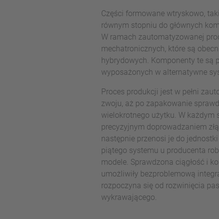
Części formowane wtryskowo, takie
równym stopniu do głównych kompe
W ramach zautomatyzowanej prod
mechatronicznych, które są obec
hybrydowych. Komponenty te są p
wyposażonych w alternatywne sy
Proces produkcji jest w pełni za
zwoju, aż po zapakowanie sprawd
wielokrotnego użytku. W każdym s
precyzyjnym doprowadzaniem złącz
następnie przenosi je do jednost
piątego systemu u producenta rob
modele. Sprawdzona ciągłość i k
umożliwiły bezproblemową integra
rozpoczyna się od rozwinięcia p
wykrawającego.