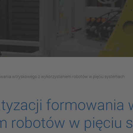
owania wtryskowego z wykorzystaniem robotów w pięciu systemach
atyzacji formowania
m robotów w pięciu 