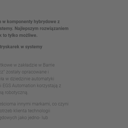
ch w komponenty hybrydowe z
systemy. Najlepszym rozwiązaniem
 to tylko możliwe.
wtryskarek w systemy
tkowe w zakładzie w Barrie
cz" zostały opracowane i
ła w dziedzinie automatyki
ci EGS Automation korzystają z
mą robotyczną.
sześcioma innymi markami, co czyni
rzeb klienta technologii
dowych jako jedno- lub