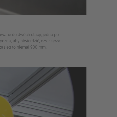
awane do dwóch stacji, jedno po
czna, aby stwierdzić, czy złącza
 zasięg to niemal 900 mm.