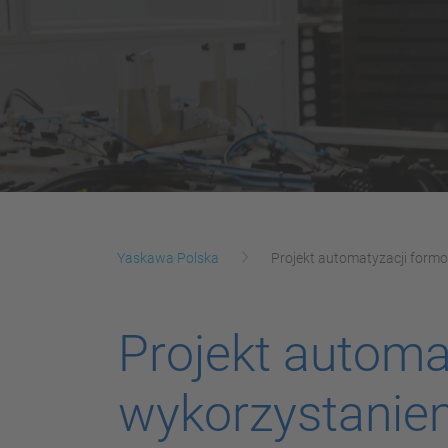
Yaskawa Polska
Projekt automatyzacji form
Projekt autom
wykorzystanie