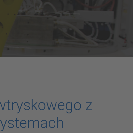
 wtryskowego z
systemach