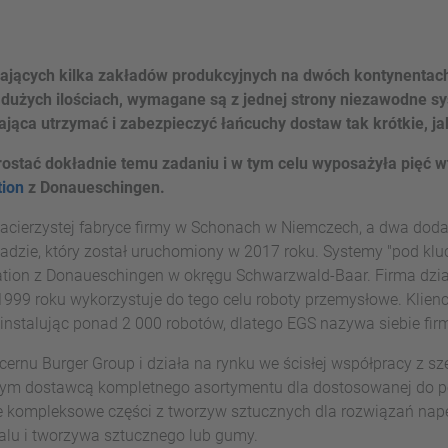
dających kilka zakładów produkcyjnych na dwóch kontynenta
 dużych ilościach, wymagane są z jednej strony niezawodne 
ająca utrzymać i zabezpieczyć łańcuchy dostaw tak krótkie, jak
rostać dokładnie temu zadaniu i w tym celu wyposażyła pięć 
ion
z Donaueschingen.
acierzystej fabryce firmy w Schonach w Niemczech, a dwa doda
dzie, który został uruchomiony w 2017 roku. Systemy "pod klu
tion z Donaueschingen w okręgu Schwarzwald-Baar. Firma dzia
1999 roku wykorzystuje do tego celu roboty przemysłowe. Klien
 instalując ponad 2 000 robotów, dlatego EGS nazywa siebie fir
ncernu Burger Group i działa na rynku we ścisłej współpracy z 
ym dostawcą kompletnego asortymentu dla dostosowanej do pot
 kompleksowe części z tworzyw sztucznych dla rozwiązań napę
lu i tworzywa sztucznego lub gumy.