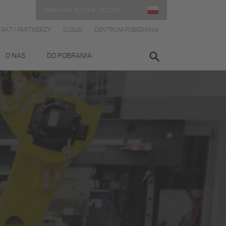
YASKAWA POLSKA | POLSKI
AKT I PARTNERZY
CLOUD
CENTRUM POBIERANIA
O NAS
DO POBRANIA