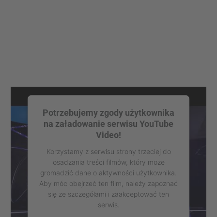
Potrzebujemy zgody użytkownika
na załadowanie serwisu YouTube
Video!
Korzystamy z serwisu strony trzeciej do
osadzania treści filmów, który może
gromadzić dane o aktywności użytkownika.
Aby móc obejrzeć ten film, należy zapoznać
się ze szczegółami i zaakceptować ten
serwis.