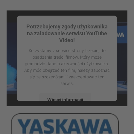
Potrzebujemy zgody użytkownika
na załadowanie serwisu YouTube
Video!
Korzystamy z serwisu strony trzeciej do
osadzania treści filmów, który może
gromadzić dane o aktywności użytkownika.
Aby móc obejrzeć ten film, należy zapoznać
się ze szczegółami i zaakceptować ten
serwis.
Więcej informacji
Zaakceptuj
powered by
Usercentrics Consent
Management Platform