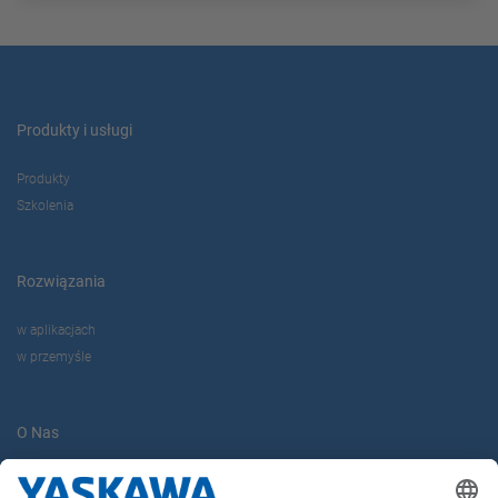
Produkty i usługi
Produkty
Szkolenia
Rozwiązania
w aplikacjach
w przemyśle
O Nas
Yaskawa Europe Gmbh