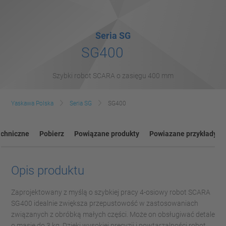
Seria SG
SG400
Szybki robot SCARA o zasięgu 400 mm
Yaskawa Polska
Seria SG
SG400
echniczne
Pobierz
Powiązane produkty
Powiazane przykłady
Opis produktu
Zaprojektowany z myślą o szybkiej pracy 4-osiowy robot SCARA
SG400 idealnie zwiększa przepustowość w zastosowaniach
związanych z obróbką małych części. Może on obsługiwać detale
o masie do 3 kg. Dzięki wysokiej precyzji i powtarzalności robot