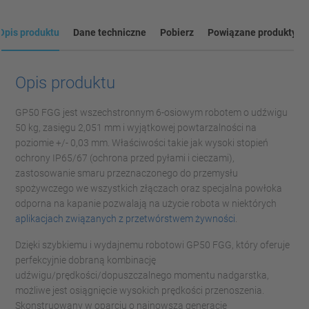
Opis produktu
Dane techniczne
Pobierz
Powiązane produkty
Opis produktu
GP50 FGG jest wszechstronnym 6-osiowym robotem o udźwigu
50 kg, zasięgu 2,051 mm i wyjątkowej powtarzalności na
poziomie +/- 0,03 mm. Właściwości takie jak wysoki stopień
ochrony IP65/67 (ochrona przed pyłami i cieczami),
zastosowanie smaru przeznaczonego do przemysłu
spożywczego we wszystkich złączach oraz specjalna powłoka
odporna na kapanie pozwalają na użycie robota w niektórych
aplikacjach związanych z przetwórstwem żywności
.
Dzięki szybkiemu i wydajnemu robotowi GP50 FGG, który oferuje
perfekcyjnie dobraną kombinację
udźwigu/prędkości/dopuszczalnego momentu nadgarstka,
możliwe jest osiągnięcie wysokich prędkości przenoszenia.
Skonstruowany w oparciu o najnowszą generację