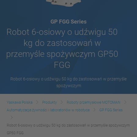
GP FGG Series
Robot 6-osiowy o udźwigu 50
kg do zastosowań w
przemyśle spożywczym GP50
FGG
Robot 6-osiowy o udźwigu 50 kg do zastosowań w przemyśle
spożywczym
Yaskawa Polska
Produkty
Roboty przemysłowe MOTOMAN
Automatyzacja żywności i laboratoriów w robotyce
GP FGG Series
Robot 6-osiowy o udźwigu 50 kg do zastosowań w przemyśle spożywczym
GP50 FGG