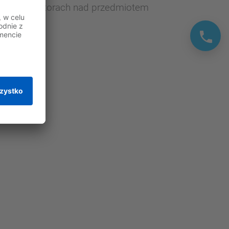
po różnych torach nad przedmiotem
prostych.