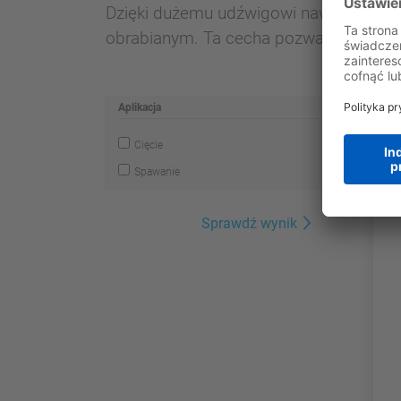
Dzięki dużemu udźwigowi nawet duże g
obrabianym. Ta cecha pozwala robotowi
Aplikacja
Cięcie
Spawanie
Sprawdź wynik