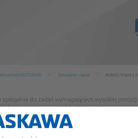
rzemysłowe MOTOMAN
Spawanie i cięcie
Roboty tnące z S
ecjalnie do zadań wymagających wysokiej precyzji. 
ich jak cięcie, spawanie lub platerowanie.
zestrzeń robocza ma wymiary do 2038 mm.