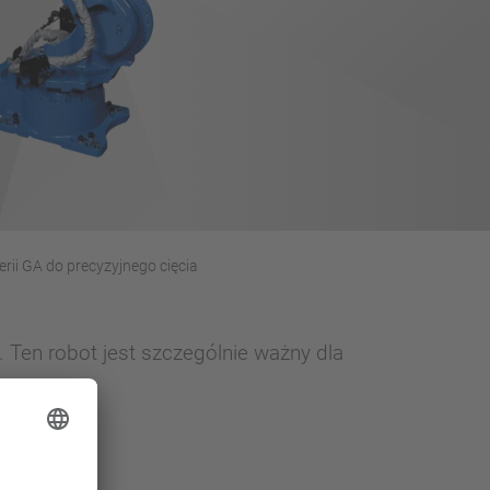
erii GA do precyzyjnego cięcia
Ten robot jest szczególnie ważny dla