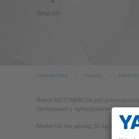
Seria GA
Yaskawa Polska
Produkty
Roboty p
Robot MOTOMAN GA jest przeznaczony sp
zastosowań z wykorzystaniem lasera, tak
Model GA ma udźwig 50 kg, a jego pr