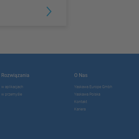
Rozwiązania
O Nas
w aplikacjach
Yaskawa Europe Gmbh
w przemyśle
Yaskawa Polska
Kontakt
Kariera