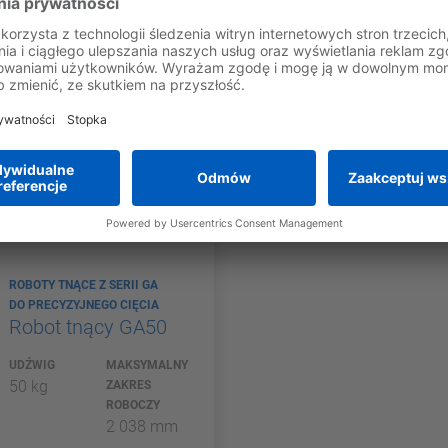
łowice laserowe są przemieszczane z dużą precyzją 
 poruszać się wzdłuż okręgów, krzywych i po torach 
ROBOTY TNĄCE Z SERII GA
DO PRECYZYJNEGO CIĘCIA
Robot tnący GA50
UDŹWIG
MAKSYMALNY
50 kg
ZAKRES
ROBOCZY
2 038 mm