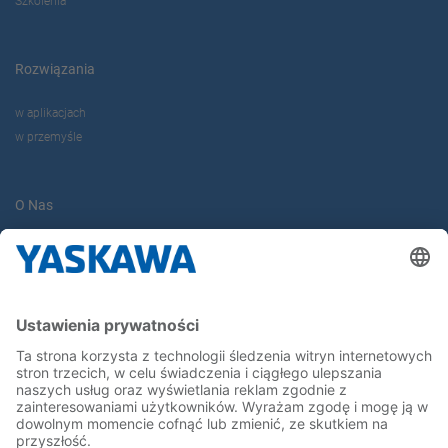
Szkolenia
Rozwiązania
w aplikacjach
w przemyśle
O Nas
Yaskawa Europe Gmbh
Yaskawa Polska
Kontakt
Kariera
Bądź z nami na bieżąco