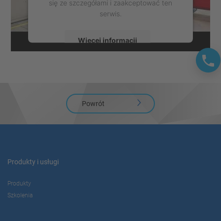
się ze szczegółami i zaakceptować ten
serwis.
Więcej informacji
Zaakceptuj
powered by
Usercentrics Consent
Management Platform
Powrót
Produkty i usługi
Produkty
Szkolenia