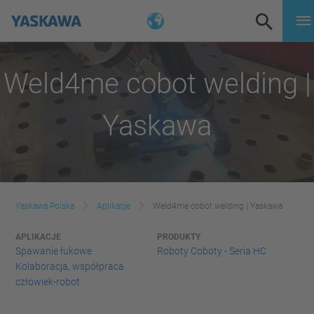
Weld4me cobot welding |
Yaskawa
Yaskawa Polska
Aplikacje
Weld4me cobot welding | Yaskawa
APLIKACJE
PRODUKTY
Spawanie łukowe
Roboty Coboty - Seria HC
Kolaboracja, współpraca
człowiek-robot