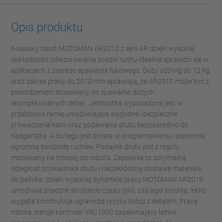
Opis produktu
6-osiowy robot MOTOMAN AR2010 z serii AR dzięki wysokiej
dokładności odwzorowania ścieżki ruchu idealnie sprawdzi się w
aplikacjach z zakresu spawania łukowego. Duży udźwig do 12 kg
oraz zakres pracy do 2010 mm sprawiają, że AR2010 może być z
powodzeniem stosowany do spawania dużych,
skomplikowanych detali. Jednostka wyposażona jest w
przelotowe ramię umożliwiające wygodne i bezpieczne
prowadzenie kabli oraz podawanie drutu bezpośrednio do
nadgarstka. A do tego jest prosta w programowaniu i zapewnia
ogromną swobodę ruchów. Podajnik drutu jest z reguły
mocowany na trzeciej osi robota. Zapewnia to optymalną
odległość prowadnika drutu i niezakłóconą dostawę materiału
do palnika. Dzięki wysokiej dynamice pracy MOTOMAN AR2010
umożliwia znaczne skrócenie czasu cykli, zaś jego smukła, lekko
wygięta konstrukcja ogranicza ryzyko kolizji z detalem. Pracą
robota steruje kontroler YRC1000 zapewniający łatwe