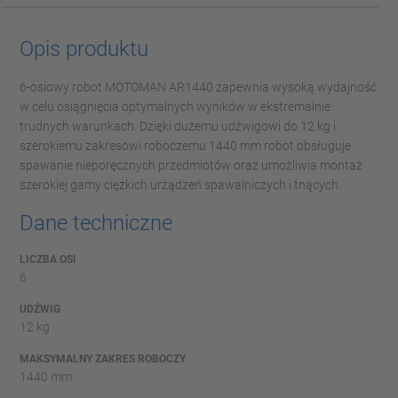
Opis produktu
6-osiowy robot MOTOMAN AR1440 zapewnia wysoką wydajność
w celu osiągnięcia optymalnych wyników w ekstremalnie
trudnych warunkach. Dzięki dużemu udźwigowi do 12 kg i
szerokiemu zakresowi roboczemu 1440 mm robot obsługuje
spawanie nieporęcznych przedmiotów oraz umożliwia montaż
szerokiej gamy ciężkich urządzeń spawalniczych i tnących.
Dane techniczne
LICZBA OSI
6
UDŹWIG
12 kg
MAKSYMALNY ZAKRES ROBOCZY
1440 mm